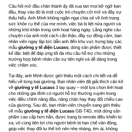
Câu hỏi mở đầu chân thành ấy đã xua tan mọi bỡ ngỡ ban
đầu, thay vào đó là một cuộc trò chuyện cởi mở và đầy sự
thấu hiểu. Anh Minh không ngần ngại chia sẻ về tình trạng
sức khỏe cụ thể của mẹ mình, việc bà bị liệt nửa người và
những khó khăn trong sinh hoạt hàng ngày. Lắng nghe câu
chuyện của anh một cách cẩn thận, đầy sự đồng cảm, bạn
nhân viên ngay lập tức dẫn anh đến khu vực trưng bày các
mẫu
giường y tế điện Lucass
, dòng sản phẩm được thiết
kế đặc biệt để đáp ứng tối đa nhu cầu hỗ trợ cho những
trường hợp bệnh nhân cần sự tiện nghi và dễ dàng trong
việc chăm sóc.
Tại đây, anh Minh được giới thiệu một cách chi tiết và dễ
hiểu về từng loại giường. Bạn nhân viên đã giải thích cặn kẽ
về
giường y tế Lucass
3 tay quay – một lựa chọn linh hoạt
cho những gia đình có người hỗ trợ thường xuyên trong
việc điều chỉnh nâng đầu, nâng chân hay thay đổi chiều cao
của giường. Sau đó, bạn nhân viên chuyển sang giới thiệu
về mẫu
giường y tế điện Lucass
GB-T4D, một dòng sản
phẩm cao cấp hơn hẳn, được trang bị remote điều khiển từ
xa, vô cùng tiện lợi cho người bệnh bị hạn chế vận động,
giúp việc thay đổi tư thế trở nên nhẹ nhàng, êm ái, không