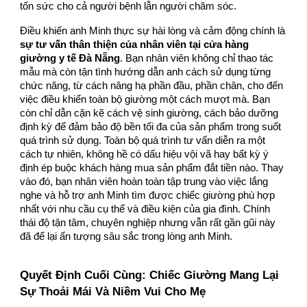
tốn sức cho cả người bệnh lẫn người chăm sóc.
Điều khiến anh Minh thực sự hài lòng và cảm động chính là
sự tư vấn thân thiện của nhân viên tại cửa hàng
giường y tế Đà Nẵng
. Bạn nhân viên không chỉ thao tác
mẫu mà còn tận tình hướng dẫn anh cách sử dụng từng
chức năng, từ cách nâng hạ phần đầu, phần chân, cho đến
việc điều khiển toàn bộ giường một cách mượt mà. Bạn
còn chỉ dẫn cặn kẽ cách vệ sinh giường, cách bảo dưỡng
định kỳ để đảm bảo độ bền tối đa của sản phẩm trong suốt
quá trình sử dụng. Toàn bộ quá trình tư vấn diễn ra một
cách tự nhiên, không hề có dấu hiệu vội vã hay bất kỳ ý
định ép buộc khách hàng mua sản phẩm đắt tiền nào. Thay
vào đó, bạn nhân viên hoàn toàn tập trung vào việc lắng
nghe và hỗ trợ anh Minh tìm được chiếc giường phù hợp
nhất với nhu cầu cụ thể và điều kiện của gia đình. Chính
thái độ tận tâm, chuyên nghiệp nhưng vẫn rất gần gũi này
đã để lại ấn tượng sâu sắc trong lòng anh Minh.
Quyết Định Cuối Cùng: Chiếc Giường Mang Lại
Sự Thoải Mái Và Niềm Vui Cho Mẹ