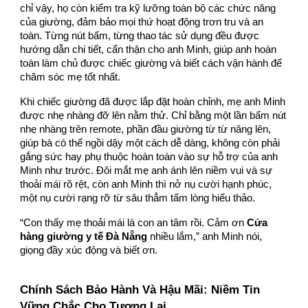
chỉ vậy, họ còn kiểm tra kỹ lưỡng toàn bộ các chức năng
của giường, đảm bảo mọi thứ hoạt động trơn tru và an
toàn. Từng nút bấm, từng thao tác sử dụng đều được
hướng dẫn chi tiết, cẩn thận cho anh Minh, giúp anh hoàn
toàn làm chủ được chiếc giường và biết cách vận hành để
chăm sóc mẹ tốt nhất.
Khi chiếc giường đã được lắp đặt hoàn chỉnh, mẹ anh Minh
được nhẹ nhàng đỡ lên nằm thử. Chỉ bằng một lần bấm nút
nhẹ nhàng trên remote, phần đầu giường từ từ nâng lên,
giúp bà có thể ngồi dậy một cách dễ dàng, không còn phải
gắng sức hay phụ thuộc hoàn toàn vào sự hỗ trợ của anh
Minh như trước. Đôi mắt mẹ anh ánh lên niềm vui và sự
thoải mái rõ rệt, còn anh Minh thì nở nụ cười hạnh phúc,
một nụ cười rạng rỡ từ sâu thẳm tấm lòng hiếu thảo.
“Con thấy mẹ thoải mái là con an tâm rồi. Cảm ơn
Cửa
hàng giường y tế Đà Nẵng
nhiều lắm,” anh Minh nói,
giọng đầy xúc động và biết ơn.
Chính Sách Bảo Hành Và Hậu Mãi: Niềm Tin
Vững Chắc Cho Tương Lai