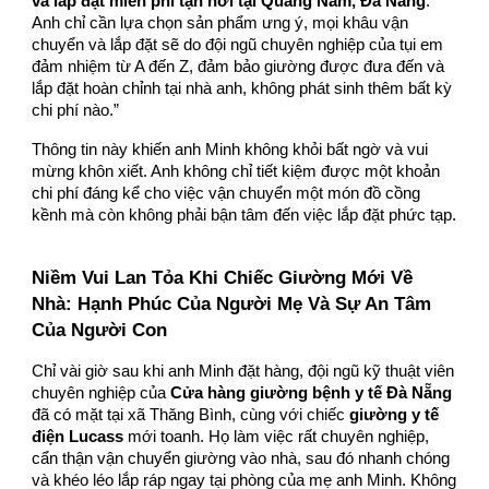
và lắp đặt miễn phí tận nơi tại Quảng Nam, Đà Nẵng
.
Anh chỉ cần lựa chọn sản phẩm ưng ý, mọi khâu vận
chuyển và lắp đặt sẽ do đội ngũ chuyên nghiệp của tụi em
đảm nhiệm từ A đến Z, đảm bảo giường được đưa đến và
lắp đặt hoàn chỉnh tại nhà anh, không phát sinh thêm bất kỳ
chi phí nào.”
Thông tin này khiến anh Minh không khỏi bất ngờ và vui
mừng khôn xiết. Anh không chỉ tiết kiệm được một khoản
chi phí đáng kể cho việc vận chuyển một món đồ cồng
kềnh mà còn không phải bận tâm đến việc lắp đặt phức tạp.
Niềm Vui Lan Tỏa Khi Chiếc Giường Mới Về
Nhà: Hạnh Phúc Của Người Mẹ Và Sự An Tâm
Của Người Con
Chỉ vài giờ sau khi anh Minh đặt hàng, đội ngũ kỹ thuật viên
chuyên nghiệp của
Cửa hàng giường bệnh y tế Đà Nẵng
đã có mặt tại xã Thăng Bình, cùng với chiếc
giường y tế
điện Lucass
mới toanh. Họ làm việc rất chuyên nghiệp,
cẩn thận vận chuyển giường vào nhà, sau đó nhanh chóng
và khéo léo lắp ráp ngay tại phòng của mẹ anh Minh. Không