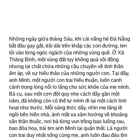
Những ngày giữa tháng Sáu, khi cái nắng hè Đà Nẵng
bắt đầu gay gắt, trải dài trên khắp các con đường, len
lỏi vào từng ngóc ngách của những vùng quê. Ở Xã
Thăng Bình, một vùng đất tuy không quá sôi động
nhưng lại chất chứa những câu chuyện về tình thân
ấm áp, về sự hiếu thảo của những người con. Tại đây,
anh Minh, một người con trai hiếu thuận, luôn canh
cánh trong lòng nỗi lo lắng cho sức khỏe của mẹ mình.
Bà cụ, sau một cơn đột quỵ nhẹ cách đây gần một
năm, đã không còn có thể tự mình đi lại một cách linh
hoạt như trước. Mỗi sáng thức dậy, nhìn mẹ lặng lẽ
ngồi bên hiên nhà, ánh mắt xa xăm hướng về khoảng
sân thân thuộc, nơi bà từng vun trồng bao luống rau,
bao đóa hoa, trái tim anh Minh lại quặn thắt. Là người
con trai duy nhất sống cùng mẹ, anh luôn đau đáu tìm