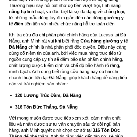
Thương hiệu này nổi bật nhờ độ bền vượt trội, tính năng
nâng hạ
linh hoạt, và đặc biệt là sự đa dạng về chủng loại,
từ những mẫu dùng tay đơn giản đến các dòng
giường y
tế điện
tiên tiến với nhiều chức năng hỗ trợ toàn diện.
Khi tra cứu địa chỉ phân phối chính hãng của Lucass tại Đà
Nẵng, anh Minh rất vui khi biết rằng
Cửa hàng giường y tế
Đà Nẵng
chính là nhà phân phối độc quyền. Điều này càng
củng cố niềm tin của anh, bởi việc mua hàng trực tiếp từ
nguồn cung cấp uy tín sẽ đảm bảo sản phẩm chính hãng,
chất lượng được kiểm định và chế độ bảo hành rõ ràng,
minh bạch. Anh cũng biết rằng cửa hàng này có hai chi
nhánh thuận tiện tại Đà Nẵng, giúp khách hàng dễ dàng tiếp
cận và trải nghiệm sản phẩm:
120 Lương Trúc Đàm, Đà Nẵng
316 Tôn Đức Thắng, Đà Nẵng
Với mong muốn được trực tiếp xem xét, cảm nhận chất
liệu và nhận được sự tư vấn chuyên sâu từ đội ngũ bán
hàng, anh Minh quyết định chọn cơ sở tại
316 Tôn Đức
Thắng
để ghé thăm. Anh tin rằng việc đến tận nơi sẽ giúp