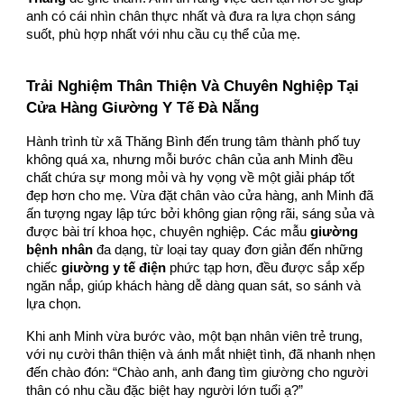
anh có cái nhìn chân thực nhất và đưa ra lựa chọn sáng
suốt, phù hợp nhất với nhu cầu cụ thể của mẹ.
Trải Nghiệm Thân Thiện Và Chuyên Nghiệp Tại
Cửa Hàng Giường Y Tế Đà Nẵng
Hành trình từ xã Thăng Bình đến trung tâm thành phố tuy
không quá xa, nhưng mỗi bước chân của anh Minh đều
chất chứa sự mong mỏi và hy vọng về một giải pháp tốt
đẹp hơn cho mẹ. Vừa đặt chân vào cửa hàng, anh Minh đã
ấn tượng ngay lập tức bởi không gian rộng rãi, sáng sủa và
được bài trí khoa học, chuyên nghiệp. Các mẫu
giường
bệnh nhân
đa dạng, từ loại tay quay đơn giản đến những
chiếc
giường y tế điện
phức tạp hơn, đều được sắp xếp
ngăn nắp, giúp khách hàng dễ dàng quan sát, so sánh và
lựa chọn.
Khi anh Minh vừa bước vào, một bạn nhân viên trẻ trung,
với nụ cười thân thiện và ánh mắt nhiệt tình, đã nhanh nhẹn
đến chào đón: “Chào anh, anh đang tìm giường cho người
thân có nhu cầu đặc biệt hay người lớn tuổi ạ?”