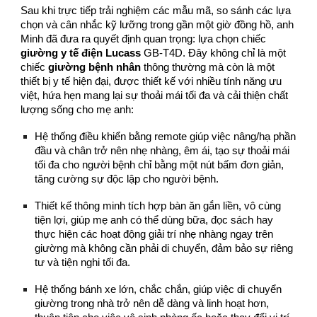
Sau khi trực tiếp trải nghiệm các mẫu mã, so sánh các lựa
chọn và cân nhắc kỹ lưỡng trong gần một giờ đồng hồ, anh
Minh đã đưa ra quyết định quan trọng: lựa chọn chiếc
giường y tế điện Lucass
GB-T4D. Đây không chỉ là một
chiếc
giường bệnh nhân
thông thường mà còn là một
thiết bị y tế hiện đại, được thiết kế với nhiều tính năng ưu
việt, hứa hẹn mang lại sự thoải mái tối đa và cải thiện chất
lượng sống cho mẹ anh:
Hệ thống điều khiển bằng remote giúp việc nâng/hạ phần
đầu và chân trở nên nhẹ nhàng, êm ái, tạo sự thoải mái
tối đa cho người bệnh chỉ bằng một nút bấm đơn giản,
tăng cường sự độc lập cho người bệnh.
Thiết kế thông minh tích hợp bàn ăn gắn liền, vô cùng
tiện lợi, giúp mẹ anh có thể dùng bữa, đọc sách hay
thực hiện các hoạt động giải trí nhẹ nhàng ngay trên
giường mà không cần phải di chuyển, đảm bảo sự riêng
tư và tiện nghi tối đa.
Hệ thống bánh xe lớn, chắc chắn, giúp việc di chuyển
giường trong nhà trở nên dễ dàng và linh hoạt hơn,