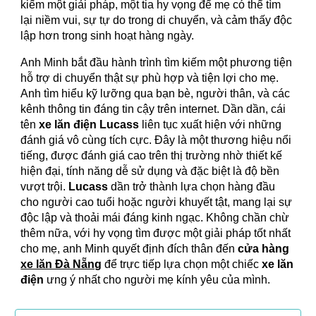
kiếm một giải pháp, một tia hy vọng để mẹ có thể tìm
lại niềm vui, sự tự do trong di chuyển, và cảm thấy độc
lập hơn trong sinh hoạt hàng ngày.
Anh Minh bắt đầu hành trình tìm kiếm một phương tiện
hỗ trợ di chuyển thật sự phù hợp và tiện lợi cho mẹ.
Anh tìm hiểu kỹ lưỡng qua bạn bè, người thân, và các
kênh thông tin đáng tin cậy trên internet. Dần dần, cái
tên
xe lăn điện Lucass
liên tục xuất hiện với những
đánh giá vô cùng tích cực. Đây là một thương hiệu nổi
tiếng, được đánh giá cao trên thị trường nhờ thiết kế
hiện đại, tính năng dễ sử dụng và đặc biệt là độ bền
vượt trội.
Lucass
dần trở thành lựa chọn hàng đầu
cho người cao tuổi hoặc người khuyết tật, mang lại sự
độc lập và thoải mái đáng kinh ngạc. Không chần chừ
thêm nữa, với hy vọng tìm được một giải pháp tốt nhất
cho mẹ, anh Minh quyết định đích thân đến
cửa hàng
xe lăn Đà Nẵng
để trực tiếp lựa chọn một chiếc
xe lăn
điện
ưng ý nhất cho người mẹ kính yêu của mình.