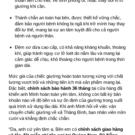
thuận tiện cho việc vệ sinh phòng ốc hoặc thay đổi vị trí
giường khi cần.
Thành chắn an toàn hai bên, được thiết kế vững chắc,
đảm bảo người bệnh không bị ngã khi trở mình hay thay
đổi tư thế, mang lại sự an tâm tuyệt đối cho cả người
bệnh và người thân.
Đệm xơ dừa cao cấp, có khả năng kháng khuẩn, thoáng
khí, giúp tránh nguy cơ lở loét do nằm lâu và mang lại
cảm giác dễ chịu, khô thoáng cho người bệnh trong thời
gian dài.
Mức giá của chiếc giường hoàn toàn tương xứng với chất
lượng vượt trội và những tiện ích mà sản phẩm mang lại.
Đặc biệt,
chính sách bảo hành 36 tháng
tại cửa hàng đã
khiến anh Minh hoàn toàn yên tâm, không còn bất kỳ băn
khoăn nào về độ bền và sự ổn định của giường trong suốt
quá trình sử dụng lâu dài. Khi anh Minh hỏi về việc vận
chuyển chiếc giường về xã Thăng Bình, bạn nhân viên mỉm
cười và khẳng định chắc chắn:
“Dạ, anh cứ yên tâm ạ. Bên em có
chính sách giao hàng