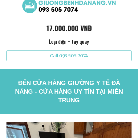
17.000.000 VNĐ
Loại điện + tay quay
Call 093 505 7074
ĐẾN CỬA HÀNG GIƯỜNG Y TẾ ĐÀ
NẴNG - CỬA HÀNG UY TÍN TẠI MIỀN
TRUNG