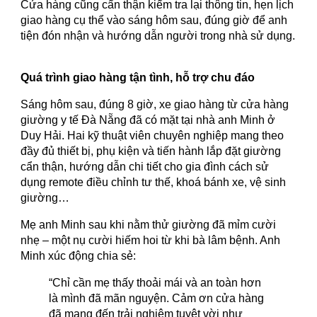
Cửa hàng cũng cẩn thận kiểm tra lại thông tin, hẹn lịch
giao hàng cụ thể vào sáng hôm sau, đúng giờ để anh
tiện đón nhận và hướng dẫn người trong nhà sử dụng.
Quá trình giao hàng tận tình, hỗ trợ chu đáo
Sáng hôm sau, đúng 8 giờ, xe giao hàng từ cửa hàng
giường y tế Đà Nẵng đã có mặt tại nhà anh Minh ở
Duy Hải. Hai kỹ thuật viên chuyên nghiệp mang theo
đầy đủ thiết bị, phụ kiện và tiến hành lắp đặt giường
cẩn thận, hướng dẫn chi tiết cho gia đình cách sử
dụng remote điều chỉnh tư thế, khoá bánh xe, vệ sinh
giường…
Mẹ anh Minh sau khi nằm thử giường đã mỉm cười
nhẹ – một nụ cười hiếm hoi từ khi bà lâm bệnh. Anh
Minh xúc động chia sẻ:
“Chỉ cần mẹ thấy thoải mái và an toàn hơn
là mình đã mãn nguyện. Cảm ơn cửa hàng
đã mang đến trải nghiệm tuyệt vời như