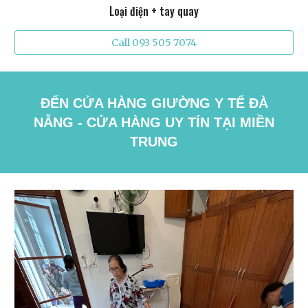
Loại điện + tay quay
Call 093 505 7074
ĐẾN CỬA HÀNG GIƯỜNG Y TẾ ĐÀ
NẴNG - CỬA HÀNG UY TÍN TẠI MIỀN
TRUNG