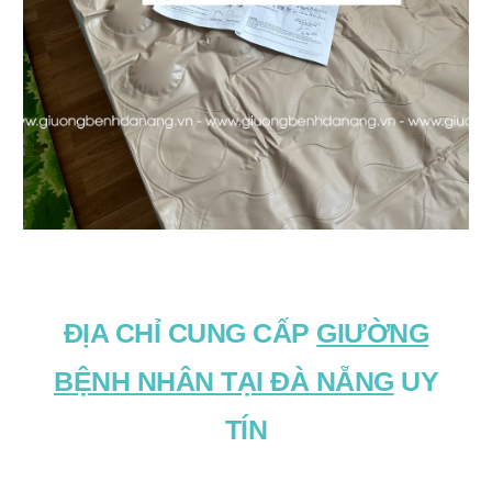
ĐỊA CHỈ CUNG CẤP
GIƯỜNG
BỆNH NHÂN TẠI ĐÀ NẴNG
UY
TÍN