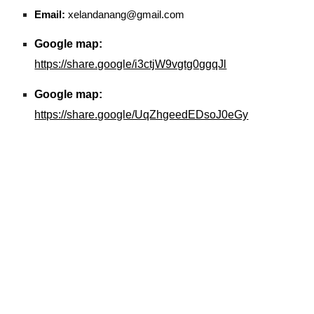
Email:
xelandanang@gmail.com
Google map:
https://share.google/i3ctjW9vgtg0ggqJl
Google map:
https://share.google/UqZhgeedEDsoJ0eGy