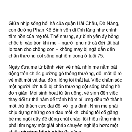
Giữa nhịp sống hối hả của quận Hải Châu, Đà Nẵng,
con đường Phan Kế Bính vốn dĩ tĩnh lặng như chính
tâm hồn của mẹ tôi. Thế nhưng, sự bình yên ấy bỗng
chốc bị xáo trộn khi mẹ – người phụ nữ cả đời tất bật
lo toan cho chồng con – không may bị ngã dẫn đến
chấn thương cột sống nghiêm trọng ở tuổi 75.
Ngày đưa mẹ từ bệnh viện về nhà, nhìn mẹ nằm bất
động trên chiếc giường gỗ thông thường, đôi mắt lộ rõ
vẻ mệt mỏi và đau đớn, lòng tôi thắt lại. Việc chăm sóc
một người lớn tuổi bị chấn thương cột sống không hề
đơn giản. Mọi sinh hoạt từ ăn uống, vệ sinh đến việc
thay đổi tư thế nằm để tránh hầm bí lưng đều trở thành
một thử thách cực đại đối với gia đình. Nhìn mẹ phải
chịu đựng những cơn đau mỗi khi chúng tôi cố gắng
bế mẹ ngồi dậy để dùng chút cháo, tôi hiểu rằng mình
phải tìm ngay một giải pháp chuyên nghiệp hơn: một
chiếc
giường bệnh nhân
đa năng.