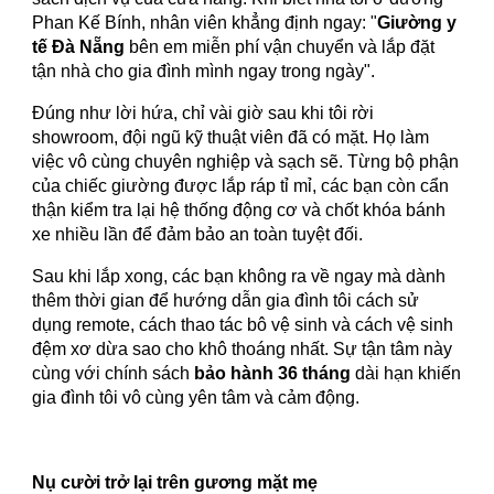
Phan Kế Bính, nhân viên khẳng định ngay: "
Giường y
tế Đà Nẵng
bên em miễn phí vận chuyển và lắp đặt
tận nhà cho gia đình mình ngay trong ngày".
Đúng như lời hứa, chỉ vài giờ sau khi tôi rời
showroom, đội ngũ kỹ thuật viên đã có mặt. Họ làm
việc vô cùng chuyên nghiệp và sạch sẽ. Từng bộ phận
của chiếc giường được lắp ráp tỉ mỉ, các bạn còn cẩn
thận kiểm tra lại hệ thống động cơ và chốt khóa bánh
xe nhiều lần để đảm bảo an toàn tuyệt đối.
Sau khi lắp xong, các bạn không ra về ngay mà dành
thêm thời gian để hướng dẫn gia đình tôi cách sử
dụng remote, cách thao tác bô vệ sinh và cách vệ sinh
đệm xơ dừa sao cho khô thoáng nhất. Sự tận tâm này
cùng với chính sách
bảo hành 36 tháng
dài hạn khiến
gia đình tôi vô cùng yên tâm và cảm động.
Nụ cười trở lại trên gương mặt mẹ