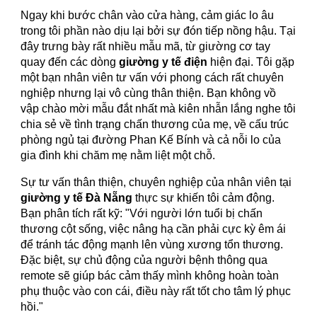
Ngay khi bước chân vào cửa hàng, cảm giác lo âu
trong tôi phần nào dịu lại bởi sự đón tiếp nồng hậu. Tại
đây trưng bày rất nhiều mẫu mã, từ giường cơ tay
quay đến các dòng
giường y tế điện
hiện đại. Tôi gặp
một bạn nhân viên tư vấn với phong cách rất chuyên
nghiệp nhưng lại vô cùng thân thiện. Bạn không vồ
vập chào mời mẫu đắt nhất mà kiên nhẫn lắng nghe tôi
chia sẻ về tình trạng chấn thương của mẹ, về cấu trúc
phòng ngủ tại đường Phan Kế Bính và cả nỗi lo của
gia đình khi chăm mẹ nằm liệt một chỗ.
Sự tư vấn thân thiện, chuyên nghiệp của nhân viên tại
giường y tế Đà Nẵng
thực sự khiến tôi cảm động.
Bạn phân tích rất kỹ: "Với người lớn tuổi bị chấn
thương cột sống, việc nâng hạ cần phải cực kỳ êm ái
để tránh tác động mạnh lên vùng xương tổn thương.
Đặc biệt, sự chủ động của người bệnh thông qua
remote sẽ giúp bác cảm thấy mình không hoàn toàn
phụ thuộc vào con cái, điều này rất tốt cho tâm lý phục
hồi."