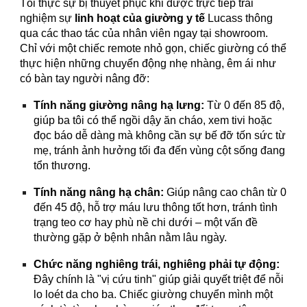
Tôi thực sự bị thuyết phục khi được trực tiếp trải
nghiệm sự
linh hoạt của giường y tế
Lucass thông
qua các thao tác của nhân viên ngay tại showroom.
Chỉ với một chiếc remote nhỏ gọn, chiếc giường có thể
thực hiện những chuyển động nhẹ nhàng, êm ái như
có bàn tay người nâng đỡ:
Tính năng giường nâng hạ lưng:
Từ 0 đến 85 độ,
giúp ba tôi có thể ngồi dậy ăn cháo, xem tivi hoặc
đọc báo dễ dàng mà không cần sự bế đỡ tốn sức từ
mẹ, tránh ảnh hưởng tối đa đến vùng cột sống đang
tổn thương.
Tính năng nâng hạ chân:
Giúp nâng cao chân từ 0
đến 45 độ, hỗ trợ máu lưu thông tốt hơn, tránh tình
trạng teo cơ hay phù nề chi dưới – một vấn đề
thường gặp ở bệnh nhân nằm lâu ngày.
Chức năng nghiêng trái, nghiêng phải tự động:
Đây chính là "vị cứu tinh" giúp giải quyết triệt để nỗi
lo loét da cho ba. Chiếc giường chuyển mình một