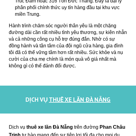
Trúc Đàm hoặc 316 Tôn Đức Thắng. Đây là đại lý
phân phối chính thức uy tín hàng đầu tại khu vực
miền Trung.
Hành trình chăm sóc người thân yêu là một chặng
đường dài cần rất nhiều tình yêu thương, sự kiên nhẫn
và cả những công cụ hỗ trợ đúng đắn. Nhờ có sự
đồng hành và tận tâm của đội ngũ cửa hàng, gia đình
tôi đã có thể vững tâm hơn rất nhiều. Sức khỏe và nụ
cười của cha mẹ chính là món quà vô giá nhất mà
không gì có thể đánh đổi được.
DỊCH VỤ
THUÊ XE LĂN ĐÀ NẴNG
Dịch vụ
thuê xe lăn Đà Nẵng
trên đường
Phan
Châu
Trinh
tự hào mang đến sự tiện lợi tối đa cho mọi du