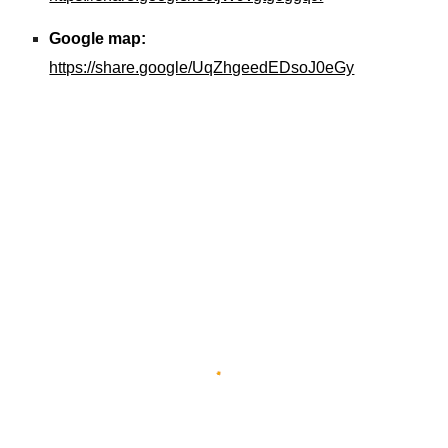
Google map:
https://share.google/UqZhgeedEDsoJ0eGy