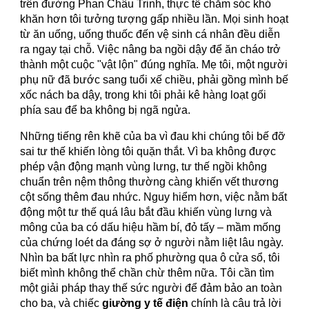
trên đường Phan Châu Trinh, thực tế chăm sóc khó
khăn hơn tôi tưởng tượng gấp nhiều lần. Mọi sinh hoạt
từ ăn uống, uống thuốc đến vệ sinh cá nhân đều diễn
ra ngay tại chỗ. Việc nâng ba ngồi dậy để ăn cháo trở
thành một cuộc "vật lộn" đúng nghĩa. Mẹ tôi, một người
phụ nữ đã bước sang tuổi xế chiều, phải gồng mình bế
xốc nách ba dậy, trong khi tôi phải kê hàng loạt gối
phía sau để ba không bị ngã ngửa.
Những tiếng rên khẽ của ba vì đau khi chúng tôi bế đỡ
sai tư thế khiến lòng tôi quặn thắt. Vì ba không được
phép vận động mạnh vùng lưng, tư thế ngồi không
chuẩn trên nệm thông thường càng khiến vết thương
cột sống thêm đau nhức. Nguy hiểm hơn, việc nằm bất
động một tư thế quá lâu bắt đầu khiến vùng lưng và
mông của ba có dấu hiệu hầm bí, đỏ tấy – mầm mống
của chứng loét da đáng sợ ở người nằm liệt lâu ngày.
Nhìn ba bất lực nhìn ra phố phường qua ô cửa sổ, tôi
biết mình không thể chần chừ thêm nữa. Tôi cần tìm
một giải pháp thay thế sức người để đảm bảo an toàn
cho ba, và chiếc
giường y tế điện
chính là câu trả lời