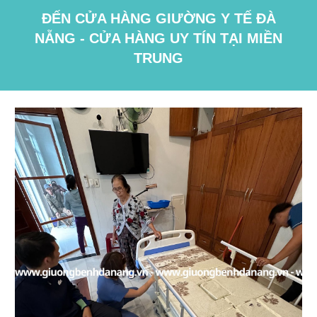
ĐẾN CỬA HÀNG GIƯỜNG Y TẾ ĐÀ
NẴNG - CỬA HÀNG UY TÍN TẠI MIỀN
TRUNG