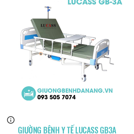
GIƯỜNG BỆNH Y TẾ LUCASS GB3A