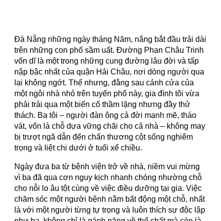
Đà Nẵng những ngày tháng Năm, nắng bắt đầu trải dài
trên những con phố sầm uất. Đường Phan Châu Trinh
vốn dĩ là một trong những cung đường lâu đời và tấp
nập bậc nhất của quận Hải Châu, nơi dòng người qua
lại không ngớt. Thế nhưng, đằng sau cánh cửa của
một ngôi nhà nhỏ trên tuyến phố này, gia đình tôi vừa
phải trải qua một biến cố thầm lặng nhưng đầy thử
thách. Ba tôi – người đàn ông cả đời mạnh mẽ, tháo
vát, vốn là chỗ dựa vững chãi cho cả nhà – không may
bị trượt ngã dẫn đến chấn thương cột sống nghiêm
trọng và liệt chi dưới ở tuổi xế chiều.
Ngày đưa ba từ bệnh viện trở về nhà, niềm vui mừng
vì ba đã qua cơn nguy kịch nhanh chóng nhường chỗ
cho nỗi lo âu tột cùng về việc điều dưỡng tại gia. Việc
chăm sóc một người bệnh nằm bất động một chỗ, nhất
là với một người từng tự trọng và luôn thích sự độc lập
như ba, không chỉ là gánh nặng về thể chất mà còn là