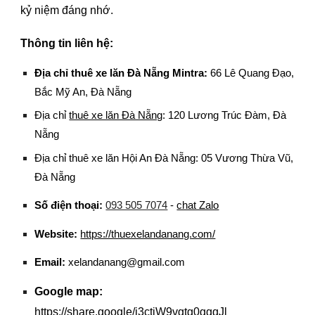
kỷ niệm đáng nhớ.
Thông tin liên hệ:
Địa chỉ
thuê xe lăn Đà Nẵng Mintra
:
66 Lê Quang Đạo,
Bắc Mỹ An, Đà Nẵng
Địa chỉ
thuê xe lăn Đà Nẵng
: 120 Lương Trúc Đàm, Đà
Nẵng
Địa chỉ thuê xe lăn Hội An Đà Nẵng: 05 Vương Thừa Vũ,
Đà Nẵng
Số điện thoại:
093 505 7074
-
chat Zalo
Website:
https://thuexelandanang.com/
Email:
xelandanang@gmail.com
Google map:
https://share.google/i3ctjW9vgtg0ggqJl