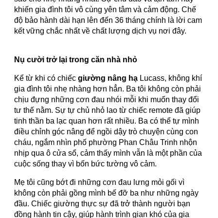
khiến gia đình tôi vô cùng yên tâm và cảm động. Chế
độ bảo hành dài hạn lên đến 36 tháng chính là lời cam
kết vững chắc nhất về chất lượng dịch vụ nơi đây.
Nụ cười trở lại trong căn nhà nhỏ
Kể từ khi có chiếc
giường nâng hạ
Lucass, không khí
gia đình tôi nhẹ nhàng hơn hẳn. Ba tôi không còn phải
chịu đựng những cơn đau nhói mỗi khi muốn thay đổi
tư thế nằm. Sự tự chủ nhỏ lao từ chiếc remote đã giúp
tinh thần ba lạc quan hơn rất nhiều. Ba có thể tự mình
điều chỉnh góc nâng để ngồi dậy trò chuyện cùng con
cháu, ngắm nhìn phố phường Phan Châu Trinh nhộn
nhịp qua ô cửa sổ, cảm thấy mình vẫn là một phần của
cuộc sống thay vì bốn bức tường vô cảm.
Mẹ tôi cũng bớt đi những cơn đau lưng mỏi gối vì
không còn phải gồng mình bế đỡ ba như những ngày
đầu. Chiếc giường thực sự đã trở thành người bạn
đồng hành tin cậy, giúp hành trình gian khó của gia