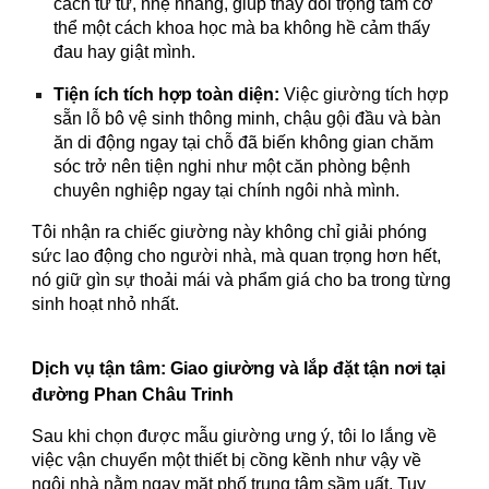
cách từ từ, nhẹ nhàng, giúp thay đổi trọng tâm cơ
thể một cách khoa học mà ba không hề cảm thấy
đau hay giật mình.
Tiện ích tích hợp toàn diện:
Việc giường tích hợp
sẵn lỗ bô vệ sinh thông minh, chậu gội đầu và bàn
ăn di động ngay tại chỗ đã biến không gian chăm
sóc trở nên tiện nghi như một căn phòng bệnh
chuyên nghiệp ngay tại chính ngôi nhà mình.
Tôi nhận ra chiếc giường này không chỉ giải phóng
sức lao động cho người nhà, mà quan trọng hơn hết,
nó giữ gìn sự thoải mái và phẩm giá cho ba trong từng
sinh hoạt nhỏ nhất.
Dịch vụ tận tâm: Giao giường và lắp đặt tận nơi tại
đường Phan Châu Trinh
Sau khi chọn được mẫu giường ưng ý, tôi lo lắng về
việc vận chuyển một thiết bị cồng kềnh như vậy về
ngôi nhà nằm ngay mặt phố trung tâm sầm uất. Tuy