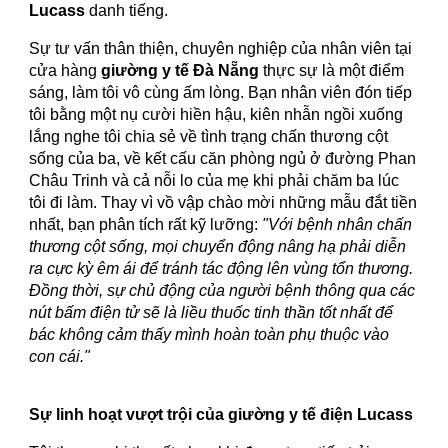
Lucass
danh tiếng.
Sự tư vấn thân thiện, chuyên nghiệp của nhân viên tại
cửa hàng
giường y tế Đà Nẵng
thực sự là một điểm
sáng, làm tôi vô cùng ấm lòng. Bạn nhân viên đón tiếp
tôi bằng một nụ cười hiền hậu, kiên nhẫn ngồi xuống
lắng nghe tôi chia sẻ về tình trạng chấn thương cột
sống của ba, về kết cấu căn phòng ngủ ở đường Phan
Châu Trinh và cả nỗi lo của mẹ khi phải chăm ba lúc
tôi đi làm. Thay vì vồ vập chào mời những mẫu đắt tiền
nhất, bạn phân tích rất kỹ lưỡng:
"Với bệnh nhân chấn
thương cột sống, mọi chuyển động nâng hạ phải diễn
ra cực kỳ êm ái để tránh tác động lên vùng tổn thương.
Đồng thời, sự chủ động của người bệnh thông qua các
nút bấm điện tử sẽ là liều thuốc tinh thần tốt nhất để
bác không cảm thấy mình hoàn toàn phụ thuộc vào
con cái."
Sự linh hoạt vượt trội của giường y tế điện Lucass