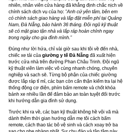
nhiên, nhân viên cửa hàng đã khẳng định chắc nịch về
chính sách dịch vụ của họ:
"Anh cứ yên tâm, bên em
có chính sách giao hàng và lắp đặt miễn phí tại Quảng
Nam, Đà Nẵng, bảo hành 36 tháng. Đội ngũ kỹ thuật
sẽ có mặt giao tận nhà và lắp ráp hoàn chỉnh ngay
trong ngày cho gia đình mình."
Đúng như lời hứa, chỉ vài giờ sau khi tôi về đến nhà,
chiếc xe tải của
giường y tế Đà Nẵng
đã xuất hiện
trước cửa nhà trên đường Phan Châu Trinh. Đội ngũ
kỹ thuật viên làm việc vô cùng nhanh chóng, chuyên
nghiệp và sạch sẽ. Từng bộ phận của chiếc giường
được lắp ráp tỉ mỉ, các bạn còn cẩn thận kiểm tra lại hệ
thống động cơ điện, phím bấm remote và chốt khóa
bánh xe nhiều lần để đảm bảo an toàn tuyệt đối trước
khi hướng dẫn gia đình sử dụng.
Trước khi ra về, các bạn kỹ thuật không hề vội vã mà
dành thêm thời gian hướng dẫn mẹ tôi cách bấm
remote, cách thao tác bô vệ sinh và cách xoay trở ba
sao cho nhẹ nhàng nhất. Sự chu đáo và tận tâm này