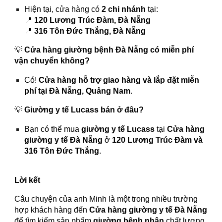
Hiện tại, cửa hàng có
2 chi nhánh
tại:
📍
120 Lương Trúc Đàm, Đà Nẵng
📍
316 Tôn Đức Thắng, Đà Nẵng
💡
Cửa hàng giường bệnh Đà Nẵng có miễn phí
vận chuyển không?
Có!
Cửa hàng hỗ trợ giao hàng và lắp đặt miễn
phí tại Đà Nẵng, Quảng Nam
.
💡
Giường y tế Lucass bán ở đâu?
Bạn có thể mua
giường y tế Lucass
tại
Cửa hàng
giường y tế Đà Nẵng
ở
120 Lương Trúc Đàm và
316 Tôn Đức Thắng
.
Lời kết
Câu chuyện của anh Minh là một trong nhiều trường
hợp khách hàng đến
Cửa hàng giường y tế Đà Nẵng
để tìm kiếm sản phẩm
giường bệnh nhân
chất lượng.