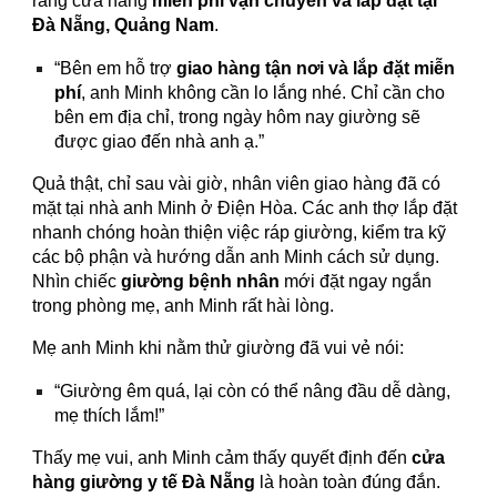
rằng cửa hàng
miễn phí vận chuyển và lắp đặt tại
Đà Nẵng, Quảng Nam
.
“Bên em hỗ trợ
giao hàng tận nơi và lắp đặt miễn
phí
, anh Minh không cần lo lắng nhé. Chỉ cần cho
bên em địa chỉ, trong ngày hôm nay giường sẽ
được giao đến nhà anh ạ.”
Quả thật, chỉ sau vài giờ, nhân viên giao hàng đã có
mặt tại nhà anh Minh ở Điện Hòa. Các anh thợ lắp đặt
nhanh chóng hoàn thiện việc ráp giường, kiểm tra kỹ
các bộ phận và hướng dẫn anh Minh cách sử dụng.
Nhìn chiếc
giường bệnh nhân
mới đặt ngay ngắn
trong phòng mẹ, anh Minh rất hài lòng.
Mẹ anh Minh khi nằm thử giường đã vui vẻ nói:
“Giường êm quá, lại còn có thể nâng đầu dễ dàng,
mẹ thích lắm!”
Thấy mẹ vui, anh Minh cảm thấy quyết định đến
cửa
hàng giường y tế Đà Nẵng
là hoàn toàn đúng đắn.