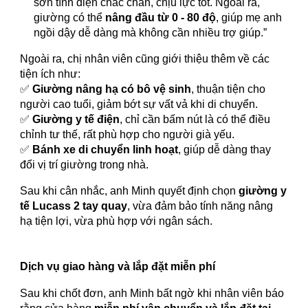
sơn tĩnh điện chắc chắn, chịu lực tốt. Ngoài ra,
giường có thể
nâng đầu từ 0 - 80 độ
, giúp mẹ anh
ngồi dậy dễ dàng mà không cần nhiều trợ giúp.”
Ngoài ra, chị nhân viên cũng giới thiệu thêm về các
tiện ích như:
✅
Giường nâng hạ có bô vệ sinh
, thuận tiện cho
người cao tuổi, giảm bớt sự vất vả khi di chuyển.
✅
Giường y tế điện
, chỉ cần bấm nút là có thể điều
chỉnh tư thế, rất phù hợp cho người già yếu.
✅
Bánh xe di chuyển linh hoạt
, giúp dễ dàng thay
đổi vị trí giường trong nhà.
Sau khi cân nhắc, anh Minh quyết định chọn
giường y
tế Lucass 2 tay quay
, vừa đảm bảo tính năng nâng
hạ tiện lợi, vừa phù hợp với ngân sách.
Dịch vụ giao hàng và lắp đặt miễn phí
Sau khi chốt đơn, anh Minh bất ngờ khi nhân viên báo