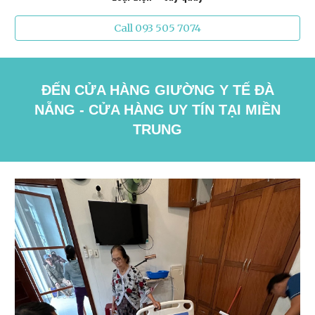
Call 093 505 7074
ĐẾN CỬA HÀNG GIƯỜNG Y TẾ ĐÀ
NẴNG - CỬA HÀNG UY TÍN TẠI MIỀN
TRUNG