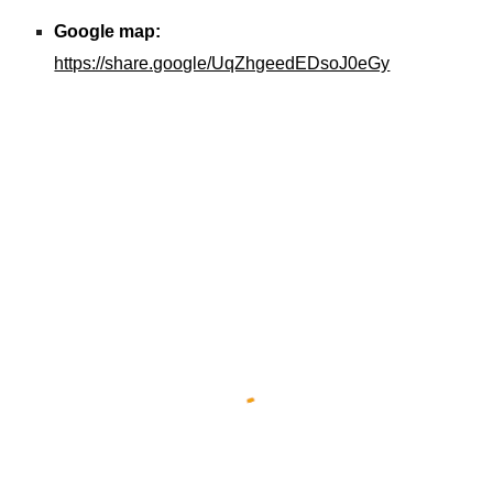
Google map:
https://share.google/UqZhgeedEDsoJ0eGy