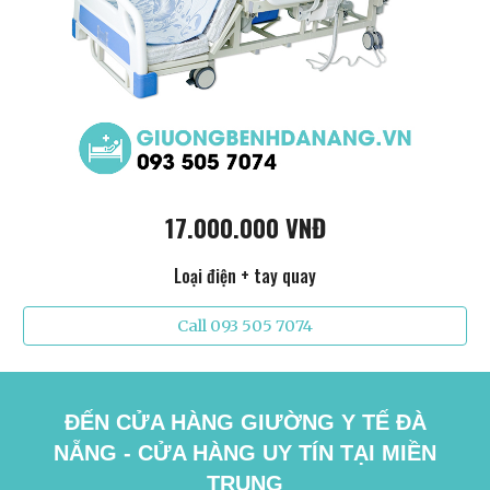
17.000.000 VNĐ
Loại điện + tay quay
Call 093 505 7074
ĐẾN CỬA HÀNG GIƯỜNG Y TẾ ĐÀ
NẴNG - CỬA HÀNG UY TÍN TẠI MIỀN
TRUNG