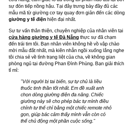
sự đón tiếp nồng hậu. Tại đây trưng bày đầy đủ các
mẫu mã từ giường cơ tay quay đơn giản đến các dòng
giường y tế điện
hiện đại nhất.
Sự tư vấn thân thiện, chuyên nghiệp của nhân viên tại
cửa hàng giường y tế Đà Nẵng
thực sự đã chạm
đến trái tim tôi. Bạn nhân viên không hề vồ vập chào
mời mẫu đắt nhất, mà kiên nhẫn ngồi xuống lắng nghe
tôi chia sẻ về tình trạng liệt của cha, về không gian
phòng ngủ tại đường Phan Đình Phùng. Bạn giải thích
tỉ mỉ:
"Với người bị tai biến, sự tự chủ là liều
thuốc tinh thần tốt nhất. Em đề xuất anh
chọn dòng giường điện đa năng. Chiếc
giường này sẽ cho phép bác tự mình điều
chỉnh tư thế chỉ bằng một chiếc remote nhỏ
gọn, giúp bác cảm thấy mình vẫn còn có
thể chủ động một phần cuộc sống."