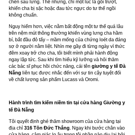
chèn sau lưng. Thế nhưng, chỉ một lúc là gối trượt,
khiến cha bị sặc hoặc đau tức ngực do tư thế ngồi
không chuẩn.
Nguy hiểm hơn, việc nằm bất động một tư thế quá lâu
trên nệm mút thông thường khiến vùng lưng cha hầm
bí, bắt đầu đỏ tấy – mầm mống của chứng loét da đáng
sợ ở người nằm liệt. Nhìn mẹ gầy đi từng ngày vì thức
đêm xoay trở cho cha, tôi biết mình phải hành động
ngay lập tức. Sau khi tìm hiểu kỹ lưỡng và hỏi thăm
các bác sĩ phục hồi chức năng, cái tên
giường y tế Đà
Nẵng
liên tục được nhắc đến với sự tin cậy tuyệt đối
về chất lượng sản phẩm Lucass và Oromi.
Hành trình tìm kiếm niềm tin tại cửa hàng Giường y
tế Đà Nẵng
Tôi quyết định ghé thăm showroom của cửa hàng tại
địa chỉ
316 Tôn Đức Thắng
. Ngay khi bước chân vào
cửa hàng, cảm giác lo âu trong tôi phần nào dịu lại bởi