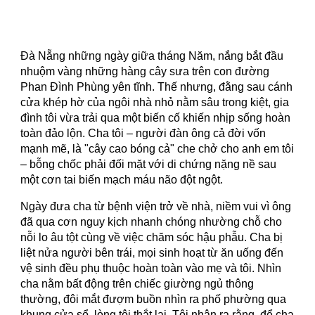
Đà Nẵng những ngày giữa tháng Năm, nắng bắt đầu
nhuộm vàng những hàng cây sưa trên con đường
Phan Đình Phùng yên tĩnh. Thế nhưng, đằng sau cánh
cửa khép hờ của ngôi nhà nhỏ nằm sâu trong kiệt, gia
đình tôi vừa trải qua một biến cố khiến nhịp sống hoàn
toàn đảo lộn. Cha tôi – người đàn ông cả đời vốn
mạnh mẽ, là "cây cao bóng cả" che chở cho anh em tôi
– bỗng chốc phải đối mặt với di chứng nặng nề sau
một cơn tai biến mạch máu não đột ngột.
Ngày đưa cha từ bệnh viện trở về nhà, niềm vui vì ông
đã qua cơn nguy kịch nhanh chóng nhường chỗ cho
nỗi lo âu tột cùng về việc chăm sóc hậu phẫu. Cha bị
liệt nửa người bên trái, mọi sinh hoạt từ ăn uống đến
vệ sinh đều phụ thuộc hoàn toàn vào mẹ và tôi. Nhìn
cha nằm bất động trên chiếc giường ngủ thông
thường, đôi mắt đượm buồn nhìn ra phố phường qua
khung cửa sổ, lòng tôi thắt lại. Tôi nhận ra rằng, để cha