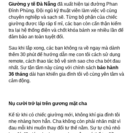
Giường y tế Đà Nẵng
đã xuất hiện tại đường Phan
Đình Phùng. Đội ngũ kỹ thuật viên làm việc vô cùng
chuyên nghiệp và sạch sẽ. Từng bộ phận của chiếc
giường được lắp ráp tỉ mỉ, các bạn còn cẩn thận kiểm
tra lại hệ thống điện và chốt khóa bánh xe nhiều lần để
đảm bảo an toàn tuyệt đối.
Sau khi lắp xong, các bạn không ra về ngay mà dành
thêm 30 phút để hướng dẫn mẹ con tôi cách sử dụng
remote, cách thao tác bô vệ sinh sao cho cha bớt đau
nhất. Sự tận tâm này cùng với chính sách
bảo hành
36 tháng
dài hạn khiến gia đình tôi vô cùng yên tâm và
cảm động.
Nụ cười trở lại trên gương mặt cha
Kể từ khi có chiếc giường mới, không khí gia đình tôi
nhẹ nhàng hơn hẳn. Cha không còn phải nhăn mặt vì
đau mỗi khi muốn thay đổi tư thế nằm. Sự tự chủ nhỏ