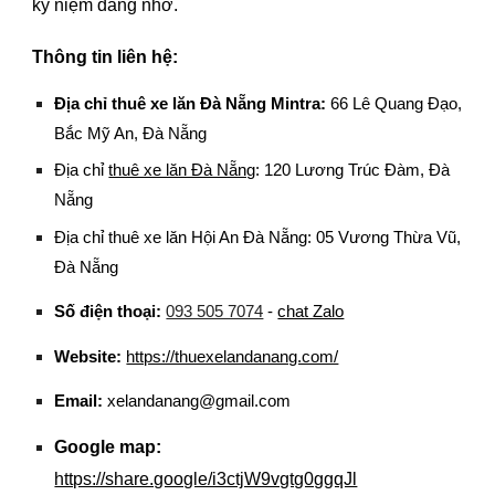
kỷ niệm đáng nhớ.
Thông tin liên hệ:
Địa chỉ
thuê xe lăn Đà Nẵng Mintra
:
66 Lê Quang Đạo,
Bắc Mỹ An, Đà Nẵng
Địa chỉ
thuê xe lăn Đà Nẵng
: 120 Lương Trúc Đàm, Đà
Nẵng
Địa chỉ thuê xe lăn Hội An Đà Nẵng: 05 Vương Thừa Vũ,
Đà Nẵng
Số điện thoại:
093 505 7074
-
chat Zalo
Website:
https://thuexelandanang.com/
Email:
xelandanang@gmail.com
Google map:
https://share.google/i3ctjW9vgtg0ggqJl