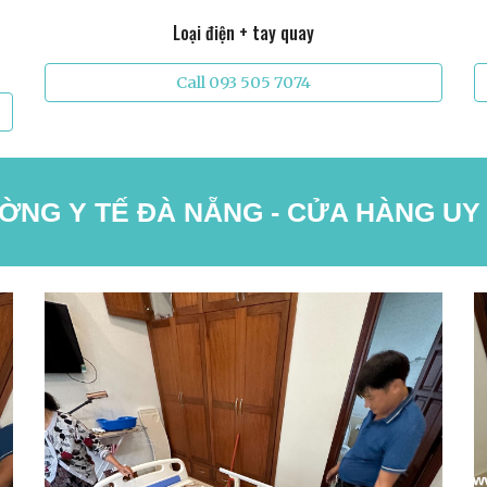
Loại điện + tay quay
Call 093 505 7074
NG Y TẾ ĐÀ NẴNG - CỬA HÀNG UY 