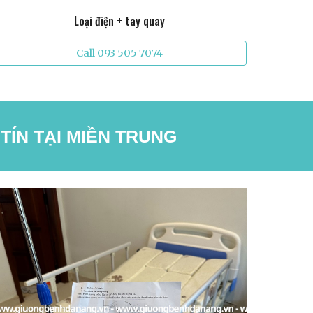
Loại điện + tay quay
Call 093 505 7074
TÍN TẠI MIỀN TRUNG