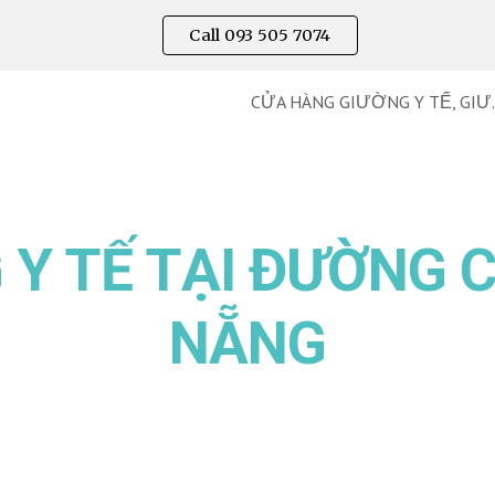
Call 093 505 7074
ip to main content
Skip to navigat
CỬA HÀNG GIƯ
 Y TẾ TẠI ĐƯỜNG
C
NẴNG