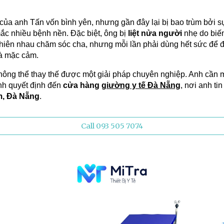
 anh Tấn vốn bình yên, nhưng gần đây lại bị bao trùm bởi sự l
ắc nhiều bệnh nền. Đặc biệt, ông bị
liệt nửa người
nhẹ do biến
hiên nhau chăm sóc cha, nhưng mỗi lần phải dùng hết sức để đỡ
và mặc cảm.
hông thể thay thế được một giải pháp chuyên nghiệp. Anh cần 
anh quyết định đến
cửa hàng
giường y tế Đà Nẵng
, nơi anh ti
m, Đà Nẵng
.
Call 093 505 7074