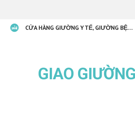
Sk
CỬA HÀNG GIƯỜNG Y TẾ, GIƯỜNG BỆNH TẠI ĐÀ NẴNG
GIAO GIƯỜNG