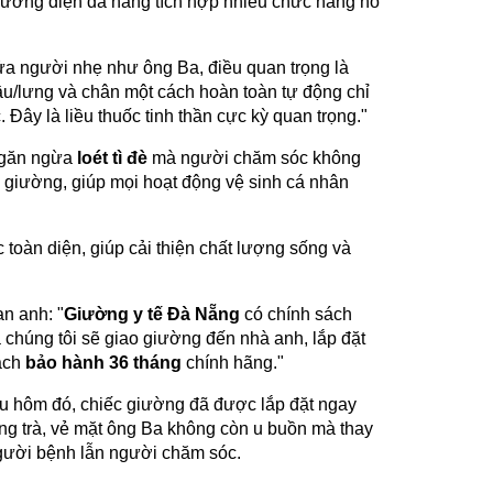
giường điện đa năng tích hợp nhiều chức năng hỗ
nửa người nhẹ như ông Ba, điều quan trọng là
u/lưng và chân một cách hoàn toàn tự động chỉ
 Đây là liều thuốc tinh thần cực kỳ quan trọng."
 ngăn ngừa
loét tì đè
mà người chăm sóc không
i giường, giúp mọi hoạt động vệ sinh cá nhân
toàn diện, giúp cải thiện chất lượng sống và
n anh: "
Giường y tế Đà Nẵng
có chính sách
a chúng tôi sẽ giao giường đến nhà anh, lắp đặt
sách
bảo hành 36 tháng
chính hãng."
ều hôm đó, chiếc giường đã được lắp đặt ngay
ng trà, vẻ mặt ông Ba không còn u buồn mà thay
người bệnh lẫn người chăm sóc.