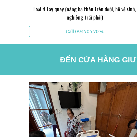
Loại 4 tay quay (nâng hạ thân trên dưới, bô vệ sinh,
nghiêng trái phải)
Call 093 505 7074
ĐẾN CỬA HÀNG GIƯỜ