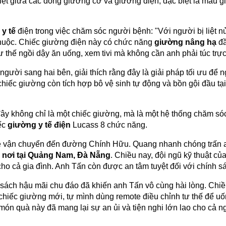
ệt giữa các dòng giường cơ và giường điện, đặc biệt là mẫu 
 y tế
điện trong việc chăm sóc người bệnh: "Với người bị liệt 
thuộc. Chiếc giường điện này có chức năng
giường nâng hạ
đầ
 thế ngồi dậy ăn uống, xem tivi mà không cần anh phải túc trực.
người sang hai bên, giải thích rằng đây là giải pháp tối ưu để
chiếc giường còn tích hợp bô vệ sinh tự động và bồn gội đầu tạ
ây không chỉ là một chiếc giường, mà là một hệ thống chăm sóc 
ếc
giường y tế điện
Lucass 8 chức năng.
 đề vận chuyển đến đường Chính Hữu. Quang nhanh chóng trấn a
n nơi tại Quảng Nam, Đà Nẵng
. Chiều nay, đội ngũ kỹ thuật củ
cho cả gia đình. Anh Tấn còn được an tâm tuyệt đối với chính 
sách hậu mãi chu đáo đã khiến anh Tấn vô cùng hài lòng. Chi
chiếc giường mới, tự mình dùng remote điều chỉnh tư thế để uố
món quà này đã mang lại sự an ủi và tiện nghi lớn lao cho cả 