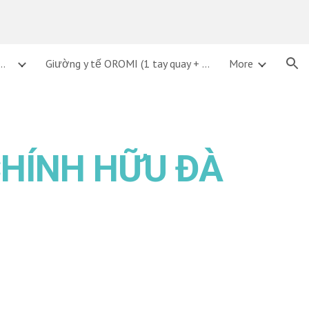
ion
ỜNG Y TẾ, GIƯỜNG BỆNH TẠI ĐÀ NẴNG
Giường y tế OROMI (1 tay quay + bô vệ sinh))
More
HÍNH HỮU
ĐÀ