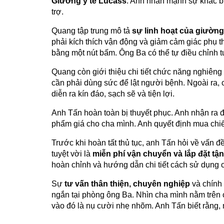
Giường y tế Lucass
. Anh nhấn mạnh sự khác bi
trợ.
Quang tập trung mô tả
sự linh hoạt của giường
phải kích thích vận động và giảm cảm giác phụ 
bằng một nút bấm. Ông Ba có thể tự điều chỉnh tư
Quang còn giới thiệu chi tiết chức năng nghiêng 
cần phải dùng sức để lật người bệnh. Ngoài ra, 
diễn ra kín đáo, sạch sẽ và tiện lợi.
Anh Tấn hoàn toàn bị thuyết phục. Anh nhận ra đ
phẩm giá cho cha mình. Anh quyết định mua chi
Trước khi hoàn tất thủ tục, anh Tấn hỏi về vấn
tuyệt vời là
miễn phí vận chuyển và lắp đặt tậ
hoàn chỉnh và hướng dẫn chi tiết cách sử dụng 
Sự
tư vấn thân thiện, chuyên nghiệp
và chính 
ngắn tại phòng ông Ba. Nhìn cha mình nằm trên 
vào đó là nụ cười nhẹ nhõm. Anh Tấn biết rằng, 