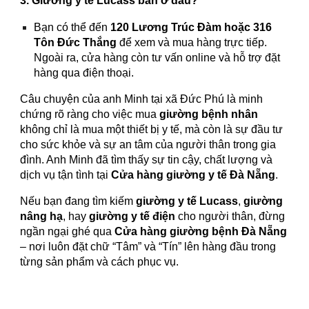
3. Giường y tế Lucass bán ở đâu?
Bạn có thể đến
120 Lương Trúc Đàm hoặc 316
Tôn Đức Thắng
để xem và mua hàng trực tiếp.
Ngoài ra, cửa hàng còn tư vấn online và hỗ trợ đặt
hàng qua điện thoại.
Câu chuyện của anh Minh tại xã Đức Phú là minh
chứng rõ ràng cho việc mua
giường bệnh nhân
không chỉ là mua một thiết bị y tế, mà còn là sự đầu tư
cho sức khỏe và sự an tâm của người thân trong gia
đình. Anh Minh đã tìm thấy sự tin cậy, chất lượng và
dịch vụ tận tình tại
Cửa hàng giường y tế Đà Nẵng
.
Nếu bạn đang tìm kiếm
giường y tế Lucass
,
giường
nâng hạ
, hay
giường y tế điện
cho người thân, đừng
ngần ngại ghé qua
Cửa hàng giường bệnh Đà Nẵng
– nơi luôn đặt chữ “Tâm” và “Tín” lên hàng đầu trong
từng sản phẩm và cách phục vụ.