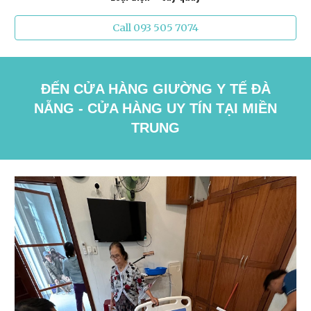
Call 093 505 7074
ĐẾN CỬA HÀNG GIƯỜNG Y TẾ ĐÀ
NẴNG - CỬA HÀNG UY TÍN TẠI MIỀN
TRUNG