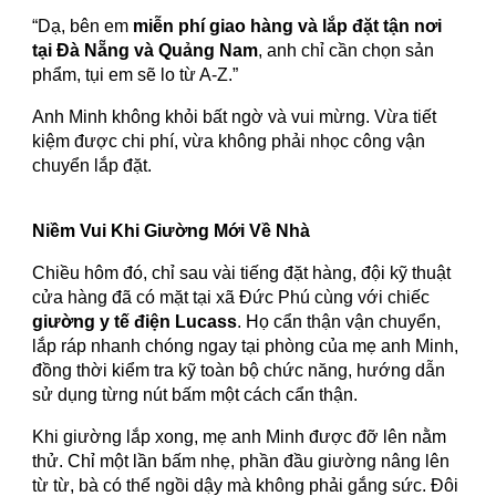
“Dạ, bên em
miễn phí giao hàng và lắp đặt tận nơi
tại Đà Nẵng và Quảng Nam
, anh chỉ cần chọn sản
phẩm, tụi em sẽ lo từ A-Z.”
Anh Minh không khỏi bất ngờ và vui mừng. Vừa tiết
kiệm được chi phí, vừa không phải nhọc công vận
chuyển lắp đặt.
Niềm Vui Khi Giường Mới Về Nhà
Chiều hôm đó, chỉ sau vài tiếng đặt hàng, đội kỹ thuật
cửa hàng đã có mặt tại xã Đức Phú cùng với chiếc
giường y tế điện Lucass
. Họ cẩn thận vận chuyển,
lắp ráp nhanh chóng ngay tại phòng của mẹ anh Minh,
đồng thời kiểm tra kỹ toàn bộ chức năng, hướng dẫn
sử dụng từng nút bấm một cách cẩn thận.
Khi giường lắp xong, mẹ anh Minh được đỡ lên nằm
thử. Chỉ một lần bấm nhẹ, phần đầu giường nâng lên
từ từ, bà có thể ngồi dậy mà không phải gắng sức. Đôi