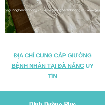
ĐỊA CHỈ CUNG CẤP
GIƯỜNG
BỆNH NHÂN TẠI ĐÀ NẴNG
UY
TÍN
Dinh Dưỡng Plus