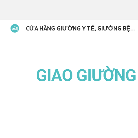
Sk
CỬA HÀNG GIƯỜNG Y TẾ, GIƯỜNG BỆNH TẠI ĐÀ NẴNG
GIAO GIƯỜNG 