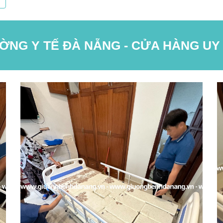
NG Y TẾ ĐÀ NẴNG - CỬA HÀNG UY 