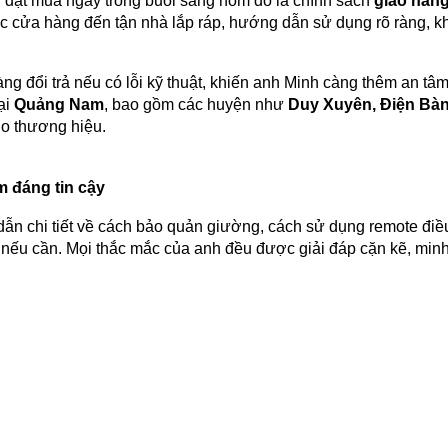
h đặt mua ngay trong buổi sáng hôm đó là chính sách
giao hàng
cửa hàng đến tận nhà lắp ráp, hướng dẫn sử dụng rõ ràng, khô
àng đổi trả nếu có lỗi kỹ thuật, khiến anh Minh càng thêm an t
ại
Quảng Nam
, bao gồm các huyện như
Duy Xuyên, Điện Bàn
ho thương hiệu.
 đáng tin cậy
n chi tiết về cách bảo quản giường, cách sử dụng remote điề
y nếu cần. Mọi thắc mắc của anh đều được giải đáp cặn kẽ, min