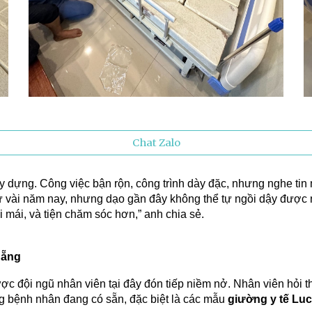
Chat Zalo
y dựng. Công việc bận rộn, công trình dày đặc, nhưng nghe tin 
 từ vài năm nay, nhưng dạo gần đây không thể tự ngồi dậy đượ
i mái, và tiện chăm sóc hơn,” anh chia sẻ.
Nẵng
c đội ngũ nhân viên tại đây đón tiếp niềm nở. Nhân viên hỏi 
ờng bệnh nhân đang có sẵn, đặc biệt là các mẫu
giường y tế Lu