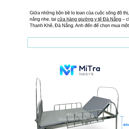
Giữa những bộn bề lo toan của cuộc sống đô thị
nắng nhẹ, tại
cửa hàng giường y tế Đà Nẵng
– c
Thanh Khê, Đà Nẵng. Anh đến để chọn mua một 