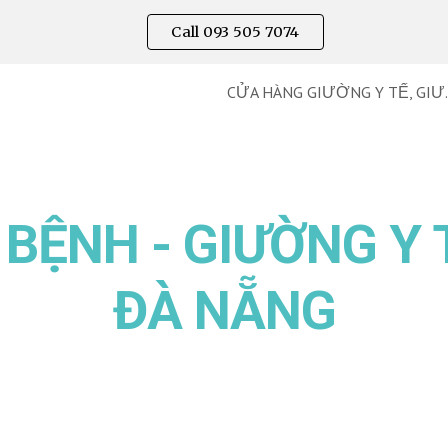
Call 093 505 7074
ip to main content
Skip to navigat
CỬA HÀNG GIƯ
BỆNH - GIƯỜNG Y 
ĐÀ NẴNG