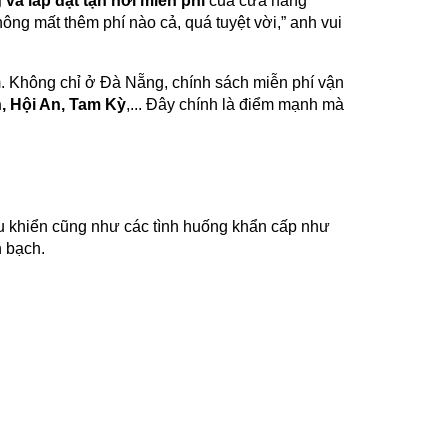
 và lắp đặt tận nơi miễn phí
của cửa hàng
ng mất thêm phí nào cả, quá tuyệt vời,” anh vui
âm. Không chỉ ở Đà Nẵng, chính sách miễn phí vận
, Hội An, Tam Kỳ
,... Đây chính là điểm mạnh mà
u khiển cũng như các tình huống khẩn cấp như
h bạch.