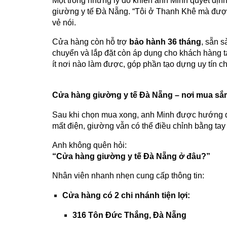
Một trong những lý do khiến anh Minh quyết địn
giường y tế Đà Nẵng. “Tôi ở Thanh Khê mà được 
vẻ nói.
Cửa hàng còn hỗ trợ
bảo hành 36 tháng
, sẵn s
chuyển và lắp đặt còn áp dụng cho khách hàng t
ít nơi nào làm được, góp phần tạo dựng uy tín c
Cửa hàng giường y tế Đà Nẵng – nơi mua sắm
Sau khi chọn mua xong, anh Minh được hướng dẫ
mất điện, giường vẫn có thể điều chỉnh bằng ta
Anh không quên hỏi:
“Cửa hàng giường y tế Đà Nẵng ở đâu?”
Nhân viên nhanh nhẹn cung cấp thông tin:
Cửa hàng có 2 chi nhánh tiện lợi:
316 Tôn Đức Thắng, Đà Nẵng