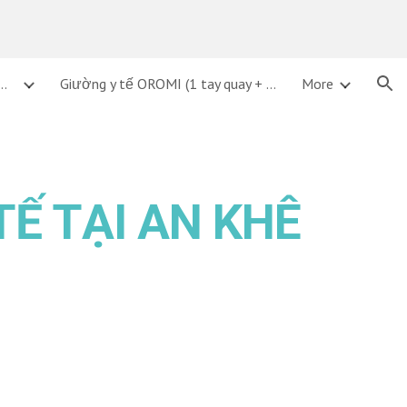
ion
ỜNG Y TẾ, GIƯỜNG BỆNH TẠI ĐÀ NẴNG
Giường y tế OROMI (1 tay quay + bô vệ sinh))
More
TẾ TẠI
AN
KHÊ