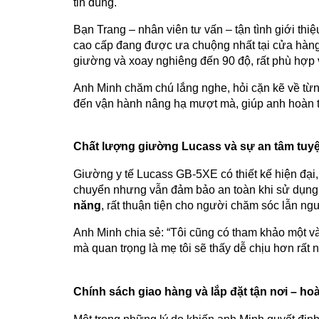
tin dùng.
Bạn Trang – nhân viên tư vấn – tận tình giới th
cao cấp đang được ưa chuộng nhất tại cửa hàng
giường và xoay nghiêng đến 90 độ, rất phù hợp v
Anh Minh chăm chú lắng nghe, hỏi cặn kẽ về từng
đến vận hành nâng hạ mượt mà, giúp anh hoàn t
Chất lượng giường Lucass và sự an tâm tuyệ
Giường y tế Lucass GB-5XE có thiết kế hiện đại
chuyển nhưng vẫn đảm bảo an toàn khi sử dụng c
năng
, rất thuận tiện cho người chăm sóc lẫn ng
Anh Minh chia sẻ: “Tôi cũng có tham khảo một và
mà quan trọng là mẹ tôi sẽ thấy dễ chịu hơn rất n
Chính sách giao hàng và lắp đặt tận nơi – ho