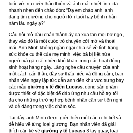
tuổi, với nụ cười thân thiện và ánh mắt nhiệt tình, đã
nhanh nhẹn đến chào đón: “Dạ em chào anh, anh
đang tìm giường cho người lớn tuổi hay bệnh nhân
nằm lâu ngày ạ?”
Câu hỏi mở đầu chân thành ấy đã xua tan mọi bỡ ngỡ,
thay vào đó là một cuộc trò chuyện cởi mở và thoải
mái. Anh Minh không ngần ngại chia sẻ về tình trạng
sức khỏe cụ thể của mẹ mình, việc bà bị liệt nửa
người và gặp rất nhiều khó khăn trong các hoạt động
sinh hoạt hàng ngày. Lắng nghe câu chuyện của anh
một cách cẩn thận, đầy sự thấu hiểu và đồng cảm, bạn
nhân viên ngay lập tức dẫn anh đến khu vực trưng bày
các mẫu
giường y tế điện Lucass
, dòng sản phẩm
được thiết kế đặc biệt để đáp ứng nhu cầu hỗ trợ tối
đa cho những trường hợp bệnh nhân cần sự tiện nghi
và dễ dàng trong việc chăm sóc.
Tại đây, anh Minh được giới thiệu một cách chi tiết và
dễ hiểu về từng loại giường. Bạn nhân viên đã giải
thích cặn kẽ về
giường y tế Lucass
3 tay quay, loại