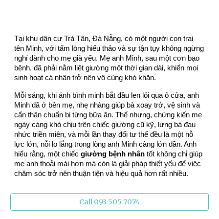
Tại khu dân cư Trà Tân, Đà Nẵng, có một người con trai
tên Minh, với tấm lòng hiếu thảo và sự tận tụy không ngừng
nghỉ dành cho mẹ già yếu. Mẹ anh Minh, sau một cơn bạo
bệnh, đã phải nằm liệt giường một thời gian dài, khiến mọi
sinh hoạt cá nhân trở nên vô cùng khó khăn.
Mỗi sáng, khi ánh bình minh bắt đầu len lỏi qua ô cửa, anh
Minh đã ở bên mẹ, nhẹ nhàng giúp bà xoay trở, vệ sinh và
cẩn thận chuẩn bị từng bữa ăn. Thế nhưng, chứng kiến mẹ
ngày càng khó chịu trên chiếc giường cũ kỹ, lưng bà đau
nhức triền miên, và mỗi lần thay đổi tư thế đều là một nỗ
lực lớn, nỗi lo lắng trong lòng anh Minh càng lớn dần. Anh
hiểu rằng, một chiếc
giường bệnh nhân
tốt không chỉ giúp
mẹ anh thoải mái hơn mà còn là giải pháp thiết yếu để việc
chăm sóc trở nên thuận tiện và hiệu quả hơn rất nhiều.
Call 093 505 7074