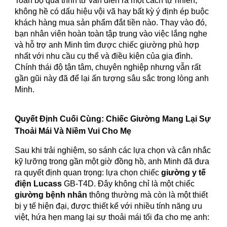
Toàn bộ quá trình tư vấn diễn ra một cách tự nhiên,
không hề có dấu hiệu vội vã hay bất kỳ ý định ép buộc
khách hàng mua sản phẩm đắt tiền nào. Thay vào đó,
bạn nhân viên hoàn toàn tập trung vào việc lắng nghe
và hỗ trợ anh Minh tìm được chiếc giường phù hợp
nhất với nhu cầu cụ thể và điều kiện của gia đình.
Chính thái độ tận tâm, chuyên nghiệp nhưng vẫn rất
gần gũi này đã để lại ấn tượng sâu sắc trong lòng anh
Minh.
Quyết Định Cuối Cùng: Chiếc Giường Mang Lại Sự
Thoải Mái Và Niềm Vui Cho Mẹ
Sau khi trải nghiệm, so sánh các lựa chọn và cân nhắc
kỹ lưỡng trong gần một giờ đồng hồ, anh Minh đã đưa
ra quyết định quan trọng: lựa chọn chiếc
giường y tế
điện Lucass
GB-T4D. Đây không chỉ là một chiếc
giường bệnh nhân
thông thường mà còn là một thiết
bị y tế hiện đại, được thiết kế với nhiều tính năng ưu
việt, hứa hẹn mang lại sự thoải mái tối đa cho mẹ anh: