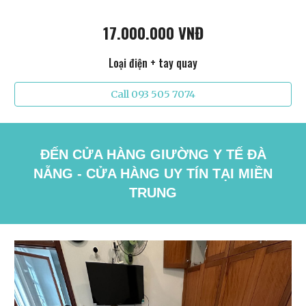
17.000.000 VNĐ
Loại điện + tay quay
Call 093 505 7074
ĐẾN CỬA HÀNG GIƯỜNG Y TẾ ĐÀ
NẴNG - CỬA HÀNG UY TÍN TẠI MIỀN
TRUNG