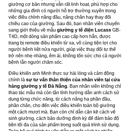
giường cơ bản nhưng vẫn rất linh hoạt, phù hợp cho
những gia đình có người hỗ trợ thường xuyên trong
việc điều chỉnh nâng đầu, nâng chân hay thay đổi
chiều cao của giường. Sau đó, bạn nhân viên chuyển
sang giới thiệu về mẫu
giường y tế điện Lucass
GB-
T4D, một dòng sản phẩm cao cấp hơn hẳn, được
trang bị remote điều khiển từ xa, vô cùng tiện lợi cho
người bệnh liệt nửa người, giúp việc thay đổi tư thế
trở nên nhẹ nhàng, êm ái, không tốn sức cho cả người
bệnh lẫn người chăm sóc.
Điều khiến anh Minh thực sự hài lòng và cảm động
chính là
sự tư vấn thân thiện của nhân viên tại cửa
hàng giường y tế Đà Nẵng
. Bạn nhân viên không chỉ
thao tác mẫu mà còn tận tình hướng dẫn anh cách sử
dụng từng chức năng, từ cách nâng hạ phần đầu,
phần chân, cho đến việc điều khiển toàn bộ giường
một cách mượt mà. Bạn còn chỉ dẫn cặn kẽ cách vệ
sinh giường, cách bảo dưỡng định kỳ để đảm bảo độ
bền tối đa của sản phẩm trong suốt quá trình sử dụng.