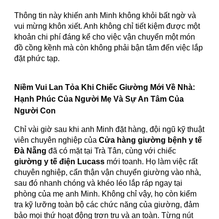
Thông tin này khiến anh Minh không khỏi bất ngờ và
vui mừng khôn xiết. Anh không chỉ tiết kiệm được một
khoản chi phí đáng kể cho việc vận chuyển một món
đồ cồng kềnh mà còn không phải bận tâm đến việc lắp
đặt phức tạp.
Niềm Vui Lan Tỏa Khi Chiếc Giường Mới Về Nhà:
Hạnh Phúc Của Người Mẹ Và Sự An Tâm Của
Người Con
Chỉ vài giờ sau khi anh Minh đặt hàng, đội ngũ kỹ thuật
viên chuyên nghiệp của
Cửa hàng giường bệnh y tế
Đà Nẵng
đã có mặt tại Trà Tân, cùng với chiếc
giường y tế điện Lucass
mới toanh. Họ làm việc rất
chuyên nghiệp, cẩn thận vận chuyển giường vào nhà,
sau đó nhanh chóng và khéo léo lắp ráp ngay tại
phòng của mẹ anh Minh. Không chỉ vậy, họ còn kiểm
tra kỹ lưỡng toàn bộ các chức năng của giường, đảm
bảo mọi thứ hoạt động trơn tru và an toàn. Từng nút