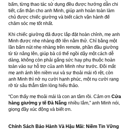
bấm, từng thao tác sử dụng đều được hướng dẫn chi
tiết, cẩn thận cho anh Minh, giúp anh hoàn toàn làm
chủ được chiếc giường và biết cách vận hành để
chăm sóc mẹ tốt nhất.
Khi chiếc giường đã được lắp đặt hoàn chỉnh, mẹ anh
Minh được nhẹ nhàng đỡ lên nằm thử. Chỉ bằng một
lần bấm nút nhẹ nhàng trên remote, phần đầu giường
từ từ nâng lên, giúp bà có thể ngồi dậy một cách dễ
dàng, không còn phải gắng sức hay phụ thuộc hoàn
toàn vào sự hỗ trợ của anh Minh như trước. Đôi mắt
mẹ anh ánh lên niềm vui và sự thoải mái rõ rệt, còn
anh Minh thì nở nụ cười hạnh phúc, một nụ cười rạng
rỡ từ sâu thẳm tấm lòng hiếu thảo.
“Con thấy mẹ thoải mái là con an tâm rồi. Cảm ơn
Cửa
hàng giường y tế Đà Nẵng
nhiều lắm,” anh Minh nói,
giọng đầy xúc động và biết ơn.
Chính Sách Bảo Hành Và Hậu Mãi: Niềm Tin Vững