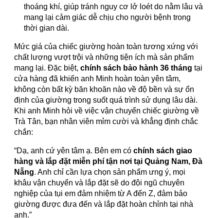
thoáng khí, giúp tránh nguy cơ lở loét do nằm lâu và
mang lại cảm giác dễ chịu cho người bệnh trong
thời gian dài.
Mức giá của chiếc giường hoàn toàn tương xứng với
chất lượng vượt trội và những tiện ích mà sản phẩm
mang lại. Đặc biệt,
chính sách bảo hành 36 tháng
tại
cửa hàng đã khiến anh Minh hoàn toàn yên tâm,
không còn bất kỳ băn khoăn nào về độ bền và sự ổn
định của giường trong suốt quá trình sử dụng lâu dài.
Khi anh Minh hỏi về việc vận chuyển chiếc giường về
Trà Tân, bạn nhân viên mỉm cười và khẳng định chắc
chắn:
“Dạ, anh cứ yên tâm ạ. Bên em có
chính sách giao
hàng và lắp đặt miễn phí tận nơi tại Quảng Nam, Đà
Nẵng
. Anh chỉ cần lựa chọn sản phẩm ưng ý, mọi
khâu vận chuyển và lắp đặt sẽ do đội ngũ chuyên
nghiệp của tụi em đảm nhiệm từ A đến Z, đảm bảo
giường được đưa đến và lắp đặt hoàn chỉnh tại nhà
anh.”