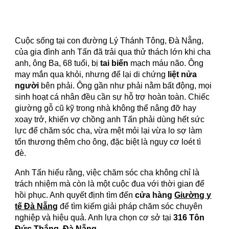
Cuộc sống tại con đường Lý Thánh Tông, Đà Nẵng,
của gia đình anh Tấn đã trải qua thử thách lớn khi cha
anh, ông Ba, 68 tuổi, bị
tai biến
mạch máu não. Ông
may mắn qua khỏi, nhưng để lại di chứng
liệt nửa
người
bên phải. Ông gần như phải nằm bất động, mọi
sinh hoạt cá nhân đều cần sự hỗ trợ hoàn toàn. Chiếc
giường gỗ cũ kỹ trong nhà không thể nâng đỡ hay
xoay trở, khiến vợ chồng anh Tấn phải dùng hết sức
lực để chăm sóc cha, vừa mệt mỏi lại vừa lo sợ làm
tổn thương thêm cho ông, đặc biệt là nguy cơ loét tì
đè.
Anh Tấn hiểu rằng, việc chăm sóc cha không chỉ là
trách nhiệm mà còn là một cuộc đua với thời gian để
hồi phục. Anh quyết định tìm đến
cửa hàng
Giường y
tế Đà Nẵng
để tìm kiếm giải pháp chăm sóc chuyên
nghiệp và hiệu quả. Anh lựa chọn cơ sở tại
316 Tôn
Đức Thắng, Đà Nẵng
.