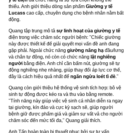
thiếu. Anh giới thiệu dòng sản phẩm
Giường y tế
Lucass
cao cấp, chuyên dụng cho bệnh nhân nằm bất
động.
Quang tập trung mô tả
sự linh hoạt của giường y tế
điện trong việc chăm sóc người bệnh: "Chiếc giường
này được thiết kế để giải quyết mọi vấn đề anh đang
gặp phải. Ngoài chức năng
giường nâng hạ
đầu/lưng
và chân tự động, nó còn có chức năng
lật nghiêng
người
bằng điện. Anh chỉ cần bấm nút, giường sẽ tự
động nghiêng nhẹ nhàng, giúp thay đổi áp lực cơ thể,
đây là cách hiệu quả nhất để
ngăn ngừa loét tì đè
."
Quang còn giới thiệu hệ thống vệ sinh tích hợp: bô vệ
sinh tự động được kéo ra và thu vào bằng remote.
"Tính năng này giúp việc vệ sinh cá nhân diễn ra ngay
tại giường, kín đáo và cực kỳ sạch sẽ, giúp người
bệnh giữ được phẩm giá và giảm sự vất vả cho người
chăm sóc đến mức tối đa," Quang giải thích.
Anh Tấn hoàn toàn bị thuyết phục bởi sự tư vấn