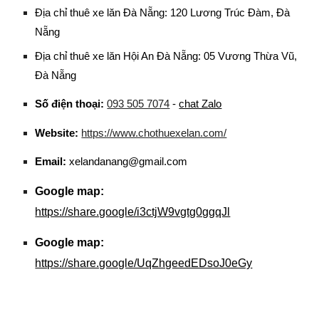
Địa chỉ thuê xe lăn Đà Nẵng: 120 Lương Trúc Đàm, Đà
Nẵng
Địa chỉ thuê xe lăn Hội An Đà Nẵng: 05 Vương Thừa Vũ,
Đà Nẵng
Số điện thoại:
093 505 7074
-
chat Zalo
Website:
https://www.chothuexelan.com/
Email:
xelandanang@gmail.com
Google map:
https://share.google/i3ctjW9vgtg0ggqJl
Google map:
https://share.google/UqZhgeedEDsoJ0eGy