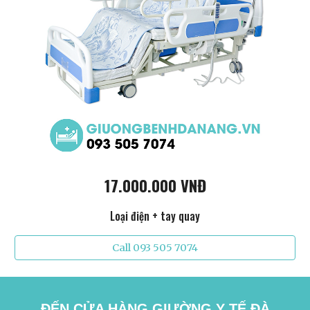
17.000.000 VNĐ
Loại điện + tay quay
Call 093 505 7074
ĐẾN CỬA HÀNG GIƯỜNG Y TẾ ĐÀ