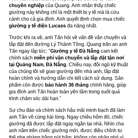
chuyên nghiệp
của Quang. Anh nhận thấy chiếc
giường này không chỉ là một thiết bị y tế mà là cứu
cánh cho cả gia đình. Anh quyết định chọn mua chiếc
giường y tế điện Lucass
đa năng nhất.
Trước khi ra về, anh Tấn hỏi về vấn đề vận chuyển và
lắp đặt đến đường Lý Thánh Tông. Quang trấn an anh
Tấn ngay lập tức: "
Giường y tế Đà Nẵng
cam kết
chính sách
miễn phí vận chuyển và lắp đặt tận nơi
tại Quảng Nam, Đà Nẵng
. Chiều nay, đội ngũ kỹ thuật
của chúng tôi sẽ giao giường đến nhà anh, lắp đặt
hoàn chỉnh và hướng dẫn chi tiết cách sử dụng. Sản
phẩm còn được
bảo hành 36 tháng
chính hãng, giúp
gia đình anh Tấn hoàn toàn yên tâm trong suốt quá
trình chăm sóc dài hạn."
Sự chu đáo và chính sách hậu mãi minh bạch đã làm
anh Tấn vô cùng hài lòng. Ngay chiều hôm đó, chiếc
giường đã được lắp đặt ngay ngắn tại nhà. Nhìn cha
anh nằm trên chiếc giường mới, được điều chỉnh tư
thế nhẹ nhàng bằng nút bấm, không còn nhăn nhó vì