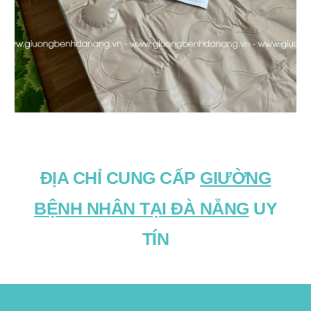
ĐỊA CHỈ CUNG CẤP
GIƯỜNG
BỆNH NHÂN TẠI ĐÀ NẴNG
UY
TÍN