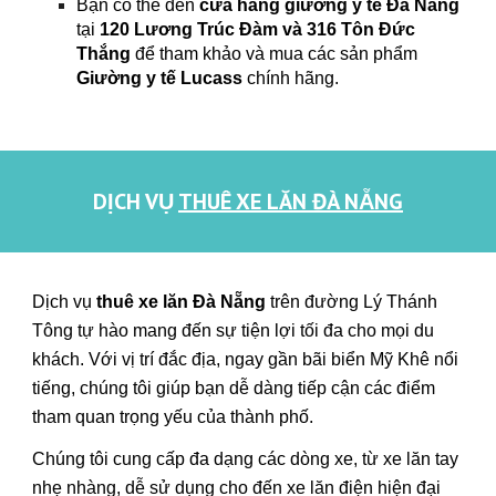
Bạn có thể đến
cửa hàng giường y tế Đà Nẵng
tại
120 Lương Trúc Đàm và 316 Tôn Đức
Thắng
để tham khảo và mua các sản phẩm
Giường y tế Lucass
chính hãng.
DỊCH VỤ
THUÊ XE LĂN ĐÀ NẴNG
Dịch vụ
thuê xe lăn Đà Nẵng
trên đường
Lý Thánh
Tông
tự hào mang đến sự tiện lợi tối đa cho mọi du
khách. Với vị trí đắc địa, ngay gần bãi biển Mỹ Khê nổi
tiếng, chúng tôi giúp bạn dễ dàng tiếp cận các điểm
tham quan trọng yếu của thành phố.
Chúng tôi cung cấp đa dạng các dòng xe, từ xe lăn tay
nhẹ nhàng, dễ sử dụng cho đến xe lăn điện hiện đại