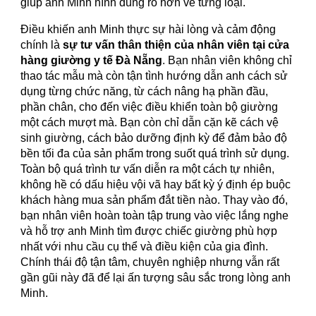
giúp anh Minh hình dung rõ hơn về từng loại.
Điều khiến anh Minh thực sự hài lòng và cảm động
chính là
sự tư vấn thân thiện của nhân viên tại cửa
hàng giường y tế Đà Nẵng
. Bạn nhân viên không chỉ
thao tác mẫu mà còn tận tình hướng dẫn anh cách sử
dụng từng chức năng, từ cách nâng hạ phần đầu,
phần chân, cho đến việc điều khiển toàn bộ giường
một cách mượt mà. Bạn còn chỉ dẫn cặn kẽ cách vệ
sinh giường, cách bảo dưỡng định kỳ để đảm bảo độ
bền tối đa của sản phẩm trong suốt quá trình sử dụng.
Toàn bộ quá trình tư vấn diễn ra một cách tự nhiên,
không hề có dấu hiệu vội vã hay bất kỳ ý định ép buộc
khách hàng mua sản phẩm đắt tiền nào. Thay vào đó,
bạn nhân viên hoàn toàn tập trung vào việc lắng nghe
và hỗ trợ anh Minh tìm được chiếc giường phù hợp
nhất với nhu cầu cụ thể và điều kiện của gia đình.
Chính thái độ tận tâm, chuyên nghiệp nhưng vẫn rất
gần gũi này đã để lại ấn tượng sâu sắc trong lòng anh
Minh.