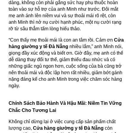
dàng, không còn phải gắng sức hay phụ thuộc hoàn
toàn vào sự hỗ trợ của anh Minh như trước. Đôi mắt
mẹ anh ánh lên niềm vui và sự thoải mái rõ rệt, còn
anh Minh thì nở nụ cười hạnh phúc, một nụ cười rạng
rỡ từ sâu thẳm tấm lòng hiếu thảo.
“Con thấy mẹ thoải mái là con an tâm rồi. Cảm ơn
Cửa
hàng giường y tế Đà Nẵng
nhiều lắm,” anh Minh nói,
giọng đầy xúc động và biết ơn. Giờ đây, mẹ anh có thể
dễ dàng thay đổi tư thế, giảm thiểu đau nhức và có
những giấc ngủ ngon hơn, cuộc sống của bà cũng trở
nên thoải mái và độc lập hơn rất nhiều, giảm bớt gánh
nặng đáng kể cho anh Minh trong việc chăm sóc hàng
ngày.
Chính Sách Bảo Hành Và Hậu Mãi: Niềm Tin Vững
Chắc Cho Tương Lai
Không chỉ dừng lại ở việc cung cấp sản phẩm chất
lượng cao,
Cửa hàng giường y tế Đà Nẵng
còn