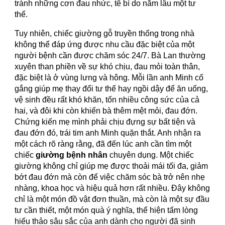
tránh những cơn đau nhức, tê bì do nằm lâu một tư
thế.
Tuy nhiên, chiếc giường gỗ truyền thống trong nhà
không thể đáp ứng được nhu cầu đặc biệt của một
người bệnh cần được chăm sóc 24/7. Bà Lan thường
xuyên than phiền về sự khó chịu, đau mỏi toàn thân,
đặc biệt là ở vùng lưng và hông. Mỗi lần anh Minh cố
gắng giúp mẹ thay đổi tư thế hay ngồi dậy để ăn uống,
vệ sinh đều rất khó khăn, tốn nhiều công sức của cả
hai, và đôi khi còn khiến bà thêm mệt mỏi, đau đớn.
Chứng kiến mẹ mình phải chịu đựng sự bất tiện và
đau đớn đó, trái tim anh Minh quặn thắt. Anh nhận ra
một cách rõ ràng rằng, đã đến lúc anh cần tìm một
chiếc
giường bệnh nhân
chuyên dụng. Một chiếc
giường không chỉ giúp mẹ được thoải mái tối đa, giảm
bớt đau đớn mà còn để việc chăm sóc bà trở nên nhẹ
nhàng, khoa học và hiệu quả hơn rất nhiều. Đây không
chỉ là một món đồ vật đơn thuần, mà còn là một sự đầu
tư cần thiết, một món quà ý nghĩa, thể hiện tấm lòng
hiếu thảo sâu sắc của anh dành cho người đã sinh