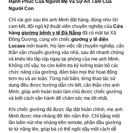
Hạnh Phúc Của Người Mẹ Và Sự An Tâm Của
Người Con
Chỉ vài giờ sau khi anh Minh đặt hàng, đúng như lời
cam kết, đội ngũ kỹ thuật viên chuyên nghiệp của
Cửa
hàng
giường bệnh y tế Đà Nẵng
đã có mặt tại Xã
Đồng Dương, cùng với chiếc
giường y tế điện
Lucass
mới toanh. Họ làm việc rất chuyên nghiệp, cẩn
thận vận chuyển giường vào nhà, sau đó nhanh chóng
và khéo léo lắp ráp ngay tại phòng của mẹ anh Minh.
Không chỉ vậy, họ còn kiểm tra kỹ lưỡng toàn bộ các
chức năng của giường, đảm bảo mọi thứ hoạt động
trơn tru và an toàn. Từng nút bấm, từng thao tác sử
dụng đều được hướng dẫn chi tiết, cẩn thận cho anh
Minh, giúp anh hoàn toàn làm chủ được chiếc giường
và biết cách vận hành để chăm sóc mẹ tốt nhất.
Khi chiếc giường đã được lắp đặt hoàn chỉnh, mẹ anh
Minh được nhẹ nhàng đỡ lên nằm thử. Chỉ bằng một
lần bấm nút nhẹ nhàng trên remote, phần đầu giường
từ từ nâng lên, giúp bà có thể ngồi dậy một cách dễ