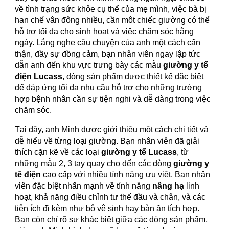
về tình trạng sức khỏe cụ thể của mẹ mình, việc bà bị
hạn chế vận động nhiều, cần một chiếc giường có thể
hỗ trợ tối đa cho sinh hoạt và việc chăm sóc hằng
ngày. Lắng nghe câu chuyện của anh một cách cẩn
thận, đầy sự đồng cảm, bạn nhân viên ngay lập tức
dẫn anh đến khu vực trưng bày các mẫu
giường y tế
điện Lucass
, dòng sản phẩm được thiết kế đặc biệt
để đáp ứng tối đa nhu cầu hỗ trợ cho những trường
hợp bệnh nhân cần sự tiện nghi và dễ dàng trong việc
chăm sóc.
Tại đây, anh Minh được giới thiệu một cách chi tiết và
dễ hiểu về từng loại giường. Bạn nhân viên đã giải
thích cặn kẽ về các loại
giường y tế Lucass
, từ
những mẫu 2, 3 tay quay cho đến các dòng
giường y
tế điện
cao cấp với nhiều tính năng ưu việt. Bạn nhân
viên đặc biệt nhấn mạnh về tính năng
nâng hạ
linh
hoạt, khả năng điều chỉnh tư thế đầu và chân, và các
tiện ích đi kèm như bô vệ sinh hay bàn ăn tích hợp.
Bạn còn chỉ rõ sự khác biệt giữa các dòng sản phẩm,