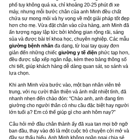
phố tuy không quá xa, chỉ khoảng 20-25 phút đi xe
máy, nhưng mỗi bước chân của anh Minh đều chất
chứa sự mong mỏi và hy vọng về một giải pháp tốt đẹp
hơn cho mẹ. Vừa đặt chân vào cửa hàng, anh Minh đã
ấn tượng ngay lập tức bởi không gian rộng rãi, sáng
sủa và được bài trí khoa học, chuyên nghiệp. Các mẫu
giường bệnh nhân
đa dạng, từ loại tay quay đơn
giản đến những chiếc
giường y tế điện
phức tạp hơn,
đều được sắp xếp ngăn nắp, kèm theo bảng thông số
chi tiết, giúp khách hàng dễ dàng quan sát, so sánh và
lựa chọn.
Khi anh Minh vừa bước vào, một bạn nhân viên trẻ
trung, với nụ cười thân thiện và ánh mắt nhiệt tình, đã
nhanh nhẹn đến chào đón: “Chào anh, anh đang tìm
giường cho người thân có nhu cầu đặc biệt hay người
lớn tuổi ạ? Em có thể giúp gì cho anh hôm nay?”
Câu hỏi mở đầu chân thành ấy đã xua tan mọi bỡ ngỡ
ban đầu, thay vào đó là một cuộc trò chuyện cởi mở và
đầy sự thấu hiểu. Anh Minh không ngần ngại chia sẻ