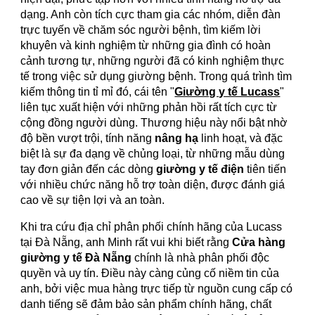
dạng. Anh còn tích cực tham gia các nhóm, diễn đàn
trực tuyến về chăm sóc người bệnh, tìm kiếm lời
khuyên và kinh nghiệm từ những gia đình có hoàn
cảnh tương tự, những người đã có kinh nghiệm thực
tế trong việc sử dụng giường bệnh. Trong quá trình tìm
kiếm thông tin tỉ mỉ đó, cái tên "
Giường y tế Lucass
"
liên tục xuất hiện với những phản hồi rất tích cực từ
cộng đồng người dùng. Thương hiệu này nổi bật nhờ
độ bền vượt trội, tính năng
nâng hạ
linh hoạt, và đặc
biệt là sự đa dạng về chủng loại, từ những mẫu dùng
tay đơn giản đến các dòng
giường y tế điện
tiên tiến
với nhiều chức năng hỗ trợ toàn diện, được đánh giá
cao về sự tiện lợi và an toàn.
Khi tra cứu địa chỉ phân phối chính hãng của Lucass
tại Đà Nẵng, anh Minh rất vui khi biết rằng
Cửa hàng
giường y tế Đà Nẵng
chính là nhà phân phối độc
quyền và uy tín. Điều này càng củng cố niềm tin của
anh, bởi việc mua hàng trực tiếp từ nguồn cung cấp có
danh tiếng sẽ đảm bảo sản phẩm chính hãng, chất