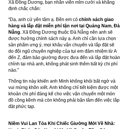
Xã Đồng Dương, bạn nhân viên mỉm cười và khẳng
định chắc chắn:
“Dạ, anh cứ yên tâm ạ. Bên em có
chính sách giao
hàng và lắp đặt miễn phí tận nơi tại Quảng Nam, Đà
Nẵng
. Xã Đồng Dương thuộc Đà Nẵng nên anh sẽ
được hưởng chính sách này ạ. Anh chỉ cần lựa chọn
sản phẩm ưng ý, mọi khâu vận chuyển và lắp đặt sẽ
do đội ngũ chuyên nghiệp của tụi em đảm nhiệm từ A
đến Z, đảm bảo giường được đưa đến và lắp đặt hoàn
chỉnh tại nhà anh, không phát sinh thêm bất kỳ chi phí
nào.”
Thông tin này khiến anh Minh không khỏi bất ngờ và
vui mừng khôn xiết. Anh không chỉ tiết kiệm được một
khoản chi phí đáng kể cho việc vận chuyển một món
đồ cồng kềnh mà còn không phải bận tâm đến việc lắp
đặt phức tạp.
Niềm Vui Lan Tỏa Khi Chiếc Giường Mới Về Nhà: