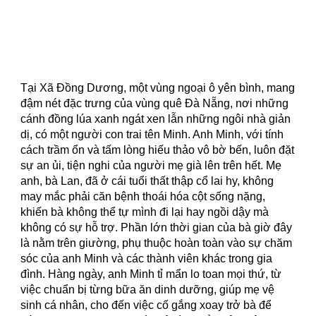
Tại Xã Đồng Dương, một vùng ngoại ô yên bình, mang
đậm nét đặc trưng của vùng quê Đà Nẵng, nơi những
cánh đồng lúa xanh ngát xen lẫn những ngôi nhà giản
dị, có một người con trai tên Minh. Anh Minh, với tính
cách trầm ổn và tấm lòng hiếu thảo vô bờ bến, luôn đặt
sự an ủi, tiện nghi của người mẹ già lên trên hết. Mẹ
anh, bà Lan, đã ở cái tuổi thất thập cổ lai hy, không
may mắc phải căn bệnh thoái hóa cột sống nặng,
khiến bà không thể tự mình đi lại hay ngồi dậy mà
không có sự hỗ trợ. Phần lớn thời gian của bà giờ đây
là nằm trên giường, phụ thuộc hoàn toàn vào sự chăm
sóc của anh Minh và các thành viên khác trong gia
đình. Hàng ngày, anh Minh tỉ mẩn lo toan mọi thứ, từ
việc chuẩn bị từng bữa ăn dinh dưỡng, giúp mẹ vệ
sinh cá nhân, cho đến việc cố gắng xoay trở bà để