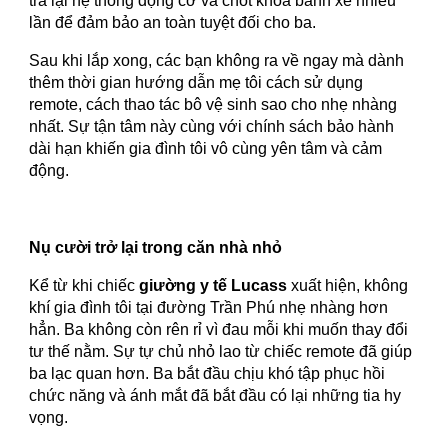
tra lại hệ thống động cơ và chốt khóa bánh xe nhiều
lần để đảm bảo an toàn tuyệt đối cho ba.
Sau khi lắp xong, các bạn không ra về ngay mà dành
thêm thời gian hướng dẫn mẹ tôi cách sử dụng
remote, cách thao tác bô vệ sinh sao cho nhẹ nhàng
nhất. Sự tận tâm này cùng với chính sách bảo hành
dài hạn khiến gia đình tôi vô cùng yên tâm và cảm
động.
Nụ cười trở lại trong căn nhà nhỏ
Kể từ khi chiếc
giường y tế Lucass
xuất hiện, không
khí gia đình tôi tại đường Trần Phú nhẹ nhàng hơn
hẳn. Ba không còn rên rỉ vì đau mỗi khi muốn thay đổi
tư thế nằm. Sự tự chủ nhỏ lao từ chiếc remote đã giúp
ba lạc quan hơn. Ba bắt đầu chịu khó tập phục hồi
chức năng và ánh mắt đã bắt đầu có lại những tia hy
vọng.