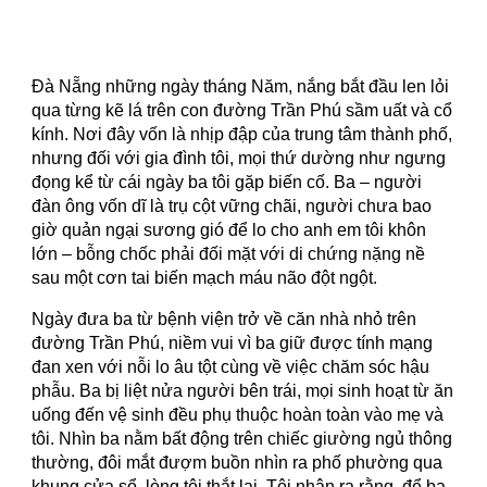
Đà Nẵng những ngày tháng Năm, nắng bắt đầu len lỏi
qua từng kẽ lá trên con đường Trần Phú sầm uất và cổ
kính. Nơi đây vốn là nhịp đập của trung tâm thành phố,
nhưng đối với gia đình tôi, mọi thứ dường như ngưng
đọng kể từ cái ngày ba tôi gặp biến cố. Ba – người
đàn ông vốn dĩ là trụ cột vững chãi, người chưa bao
giờ quản ngại sương gió để lo cho anh em tôi khôn
lớn – bỗng chốc phải đối mặt với di chứng nặng nề
sau một cơn tai biến mạch máu não đột ngột.
Ngày đưa ba từ bệnh viện trở về căn nhà nhỏ trên
đường Trần Phú, niềm vui vì ba giữ được tính mạng
đan xen với nỗi lo âu tột cùng về việc chăm sóc hậu
phẫu. Ba bị liệt nửa người bên trái, mọi sinh hoạt từ ăn
uống đến vệ sinh đều phụ thuộc hoàn toàn vào mẹ và
tôi. Nhìn ba nằm bất động trên chiếc giường ngủ thông
thường, đôi mắt đượm buồn nhìn ra phố phường qua
khung cửa sổ, lòng tôi thắt lại. Tôi nhận ra rằng, để ba