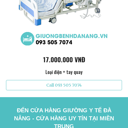
17.000.000 VNĐ
Loại điện + tay quay
Call 093 505 7074
ĐẾN CỬA HÀNG GIƯỜNG Y TẾ ĐÀ
NẴNG - CỬA HÀNG UY TÍN TẠI MIỀN
TRUNG