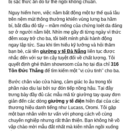
bị sặc thức ăn do tư thế ngồi không chuẩn.
Nguy hiểm hơn, việc nằm bất động một tư thế quá lâu
trên nệm mút thông thường khiến vùng lưng ba hầm
bí, bắt đầu đỏ tấy – mầm mống của chứng loét da đáng
sợ ở người nằm liệt. Nhìn mẹ gầy đi từng ngày vì thức
đêm xoay trở cho ba, tôi biết mình phải hành động
ngay lập tức. Sau khi tìm hiểu kỹ lưỡng và hỏi thăm
bạn bè, cái tên
giường y tế Đà Nẵng
liên tục được
nhắc đến với sự tin cậy tuyệt đối về chất lượng. Tôi
quyết định ghé thăm showroom của họ tại địa chỉ
316
Tôn Đức Thắng
để tìm kiếm một "vị cứu tinh" cho ba.
Bước chân vào cửa hàng, cảm giác lo âu trong tôi
phần nào dịu lại bởi sự đón tiếp nồng hậu. Tại đây
trưng bày đầy đủ các mẫu mã từ giường tay quay đơn
giản đến các dòng
giường y tế điện
hiện đại của các
thương hiệu danh tiếng như Lucass, Oromi. Tôi gặp
một bạn nhân viên tư vấn với phong cách vô cùng
chuyên nghiệp nhưng rất thân thiện. Bạn không hề vồ
vập chào mời mẫu đắt nhất mà kiên nhẫn ngồi xuống