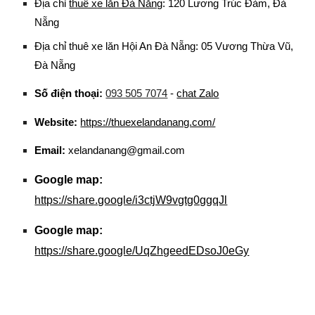
Địa chỉ
thuê xe lăn Đà Nẵng
: 120 Lương Trúc Đàm, Đà
Nẵng
Địa chỉ thuê xe lăn Hội An Đà Nẵng: 05 Vương Thừa Vũ,
Đà Nẵng
Số điện thoại:
093 505 7074
-
chat Zalo
Website:
https://thuexelandanang.com/
Email:
xelandanang@gmail.com
Google map:
https://share.google/i3ctjW9vgtg0ggqJl
Google map:
https://share.google/UqZhgeedEDsoJ0eGy