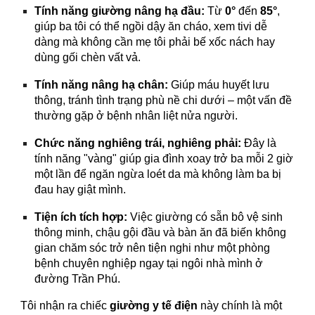
Tính năng giường nâng hạ đầu:
Từ
0°
đến
85°
,
giúp ba tôi có thể ngồi dậy ăn cháo, xem tivi dễ
dàng mà không cần mẹ tôi phải bế xốc nách hay
dùng gối chèn vất vả.
Tính năng nâng hạ chân:
Giúp máu huyết lưu
thông, tránh tình trạng phù nề chi dưới – một vấn đề
thường gặp ở bệnh nhân liệt nửa người.
Chức năng nghiêng trái, nghiêng phải:
Đây là
tính năng "vàng" giúp gia đình xoay trở ba mỗi 2 giờ
một lần để ngăn ngừa loét da mà không làm ba bị
đau hay giật mình.
Tiện ích tích hợp:
Việc giường có sẵn bô vệ sinh
thông minh, chậu gội đầu và bàn ăn đã biến không
gian chăm sóc trở nên tiện nghi như một phòng
bệnh chuyên nghiệp ngay tại ngôi nhà mình ở
đường Trần Phú.
Tôi nhận ra chiếc
giường y tế điện
này chính là một