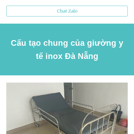
Chat Zalo
Cấu tạo chung của giường y
tế inox Đà Nẵng