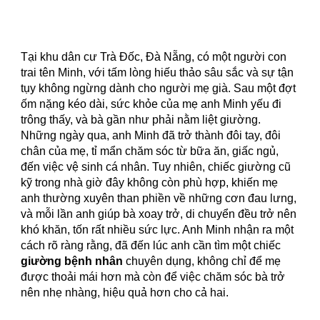
Tại khu dân cư Trà Đốc, Đà Nẵng, có một người con
trai tên Minh, với tấm lòng hiếu thảo sâu sắc và sự tận
tụy không ngừng dành cho người mẹ già. Sau một đợt
ốm nặng kéo dài, sức khỏe của mẹ anh Minh yếu đi
trông thấy, và bà gần như phải nằm liệt giường.
Những ngày qua, anh Minh đã trở thành đôi tay, đôi
chân của mẹ, tỉ mẩn chăm sóc từ bữa ăn, giấc ngủ,
đến việc vệ sinh cá nhân. Tuy nhiên, chiếc giường cũ
kỹ trong nhà giờ đây không còn phù hợp, khiến mẹ
anh thường xuyên than phiền về những cơn đau lưng,
và mỗi lần anh giúp bà xoay trở, di chuyển đều trở nên
khó khăn, tốn rất nhiều sức lực. Anh Minh nhận ra một
cách rõ ràng rằng, đã đến lúc anh cần tìm một chiếc
giường bệnh nhân
chuyên dụng, không chỉ để mẹ
được thoải mái hơn mà còn để việc chăm sóc bà trở
nên nhẹ nhàng, hiệu quả hơn cho cả hai.