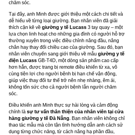
chăm sóc.
Tại đây, anh Minh được giới thiệu một cách chi tiết và
dễ hiểu về từng loại giường. Bạn nhân viên đã giải
thích cặn kẽ về
giường y tế Lucass
3 tay quay – một
lựa chọn linh hoạt cho những gia đình có người hỗ trợ
thường xuyên trong việc điều chỉnh nâng đầu, nâng
chân hay thay đổi chiều cao của giường. Sau đó, bạn
nhân viên chuyển sang giới thiệu về mẫu
giường y tế
điện Lucass
GB-T4D, một dòng sản phẩm cao cấp
hơn hẳn, được trang bị remote điều khiển từ xa, vô
cùng tiện lợi cho người bệnh bị hạn chế vận động,
giúp việc thay đổi tư thế trở nên nhẹ nhàng, êm ái,
không tốn sức cho cả người bệnh lẫn người chăm
sóc.
Điều khiến anh Minh thực sự hài lòng và cảm động
chính là
sự tư vấn thân thiện của nhân viên tại cửa
hàng giường y tế Đà Nẵng
. Bạn nhân viên không chỉ
thao tác mẫu mà còn tận tình hướng dẫn anh cách sử
dụng từng chức năng, từ cách nâng hạ phần đầu,