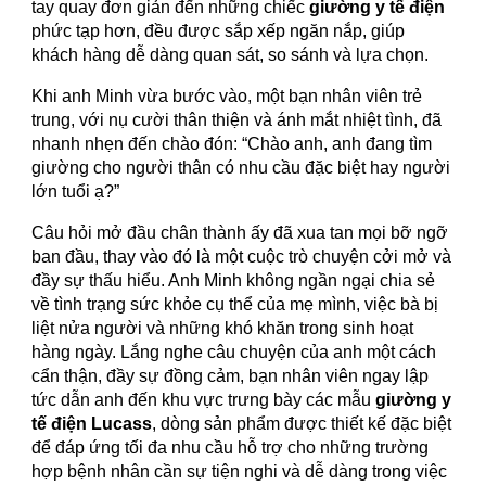
tay quay đơn giản đến những chiếc
giường y tế điện
phức tạp hơn, đều được sắp xếp ngăn nắp, giúp
khách hàng dễ dàng quan sát, so sánh và lựa chọn.
Khi anh Minh vừa bước vào, một bạn nhân viên trẻ
trung, với nụ cười thân thiện và ánh mắt nhiệt tình, đã
nhanh nhẹn đến chào đón: “Chào anh, anh đang tìm
giường cho người thân có nhu cầu đặc biệt hay người
lớn tuổi ạ?”
Câu hỏi mở đầu chân thành ấy đã xua tan mọi bỡ ngỡ
ban đầu, thay vào đó là một cuộc trò chuyện cởi mở và
đầy sự thấu hiểu. Anh Minh không ngần ngại chia sẻ
về tình trạng sức khỏe cụ thể của mẹ mình, việc bà bị
liệt nửa người và những khó khăn trong sinh hoạt
hàng ngày. Lắng nghe câu chuyện của anh một cách
cẩn thận, đầy sự đồng cảm, bạn nhân viên ngay lập
tức dẫn anh đến khu vực trưng bày các mẫu
giường y
tế điện Lucass
, dòng sản phẩm được thiết kế đặc biệt
để đáp ứng tối đa nhu cầu hỗ trợ cho những trường
hợp bệnh nhân cần sự tiện nghi và dễ dàng trong việc