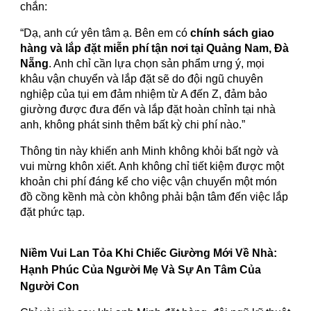
chắn:
“Dạ, anh cứ yên tâm ạ. Bên em có
chính sách giao
hàng và lắp đặt miễn phí tận nơi tại Quảng Nam, Đà
Nẵng
. Anh chỉ cần lựa chọn sản phẩm ưng ý, mọi
khâu vận chuyển và lắp đặt sẽ do đội ngũ chuyên
nghiệp của tụi em đảm nhiệm từ A đến Z, đảm bảo
giường được đưa đến và lắp đặt hoàn chỉnh tại nhà
anh, không phát sinh thêm bất kỳ chi phí nào.”
Thông tin này khiến anh Minh không khỏi bất ngờ và
vui mừng khôn xiết. Anh không chỉ tiết kiệm được một
khoản chi phí đáng kể cho việc vận chuyển một món
đồ cồng kềnh mà còn không phải bận tâm đến việc lắp
đặt phức tạp.
Niềm Vui Lan Tỏa Khi Chiếc Giường Mới Về Nhà:
Hạnh Phúc Của Người Mẹ Và Sự An Tâm Của
Người Con