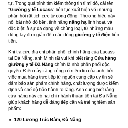
tự. Trong quá trình tìm kiếm thông tin tỉ mỉ đó, cái tên
"
Giường y tế Lucass
" liên tục xuất hiện với những
phản hồi rất tích cực từ cộng đồng. Thương hiệu này
nổi bật nhờ độ bền, tính năng
nâng hạ
linh hoạt, và
đặc biệt là sự đa dạng về chủng loại, từ những mẫu
dùng tay đơn giản đến các dòng
giường y tế điện
tiên
tiến.
Khi tra cứu địa chỉ phân phối chính hãng của Lucass
tại Đà Nẵng, anh Minh rất vui khi biết rằng
Cửa hàng
giường y tế Đà Nẵng
chính là nhà phân phối độc
quyền. Điều này càng củng cố niềm tin của anh, bởi
việc mua hàng trực tiếp từ nguồn cung cấp uy tín sẽ
đảm bảo sản phẩm chính hãng, chất lượng được kiểm
định và chế độ bảo hành rõ ràng. Anh cũng biết rằng
cửa hàng này có hai chi nhánh thuận tiện tại Đà Nẵng,
giúp khách hàng dễ dàng tiếp cận và trải nghiệm sản
phẩm:
120 Lương Trúc Đàm, Đà Nẵng