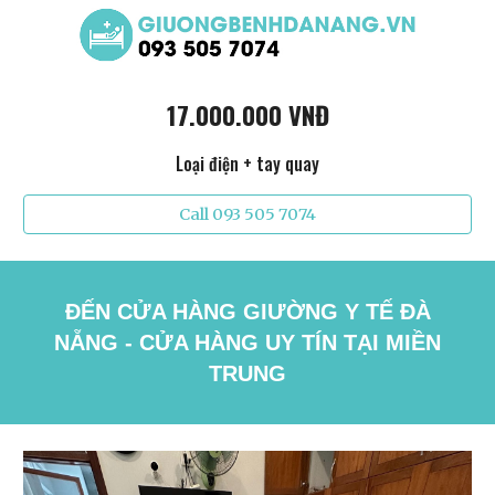
17.000.000 VNĐ
Loại điện + tay quay
Call 093 505 7074
ĐẾN CỬA HÀNG GIƯỜNG Y TẾ ĐÀ
NẴNG - CỬA HÀNG UY TÍN TẠI MIỀN
TRUNG