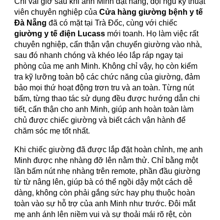
Chỉ vài giờ sau khi anh Minh đặt hàng, đội ngũ kỹ thuật
viên chuyên nghiệp của
Cửa hàng giường bệnh y tế
Đà Nẵng
đã có mặt tại Trà Đốc, cùng với chiếc
giường y tế điện Lucass
mới toanh. Họ làm việc rất
chuyên nghiệp, cẩn thận vận chuyển giường vào nhà,
sau đó nhanh chóng và khéo léo lắp ráp ngay tại
phòng của mẹ anh Minh. Không chỉ vậy, họ còn kiểm
tra kỹ lưỡng toàn bộ các chức năng của giường, đảm
bảo mọi thứ hoạt động trơn tru và an toàn. Từng nút
bấm, từng thao tác sử dụng đều được hướng dẫn chi
tiết, cẩn thận cho anh Minh, giúp anh hoàn toàn làm
chủ được chiếc giường và biết cách vận hành để
chăm sóc mẹ tốt nhất.
Khi chiếc giường đã được lắp đặt hoàn chỉnh, mẹ anh
Minh được nhẹ nhàng đỡ lên nằm thử. Chỉ bằng một
lần bấm nút nhẹ nhàng trên remote, phần đầu giường
từ từ nâng lên, giúp bà có thể ngồi dậy một cách dễ
dàng, không còn phải gắng sức hay phụ thuộc hoàn
toàn vào sự hỗ trợ của anh Minh như trước. Đôi mắt
mẹ anh ánh lên niềm vui và sự thoải mái rõ rệt, còn