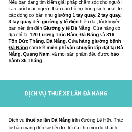
Nếu bạn đang tìm kiếm giải pháp chăm sóc cho người
cao tuổi hoặc người thân cần hỗ trợ trong sinh hoạt, từ
các dòng cơ bản như
giường 1 tay quay, 2 tay quay,
3 tay quay
đến
giường y tế điện
hiện đại, tôi khuyên
bạn nên tìm đến
Giường y tế Đà Nẵng
. Cửa hàng có
địa chỉ tại
120 Lương Trúc Đàm, Đà Nẵng
và
316
Tôn Đức Thắng, Đà Nẵng
.
Cửa hàng giường bệnh
Đà Nẵng
cam kết
miễn phí vận chuyển lắp đặt tại Đà
Nẵng, Quảng Nam
, và mọi sản phẩm đều được
bảo
hành 36 Tháng
.
DỊCH VỤ
THUÊ XE LĂN ĐÀ NẴNG
Dịch vụ
thuê xe lăn Đà Nẵng
trên đường
Lê Hữu Trác
tự hào mang đến sự tiện lợi tối đa cho mọi du khách.