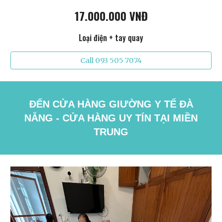
17.000.000 VNĐ
Loại điện + tay quay
Call 093 505 7074
ĐẾN CỬA HÀNG GIƯỜNG Y TẾ ĐÀ
NẴNG - CỬA HÀNG UY TÍN TẠI MIỀN
TRUNG