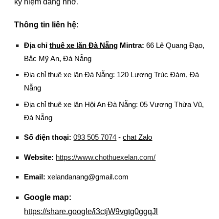
kỷ niệm đáng nhớ.
Thông tin liên hệ:
Địa chỉ
thuê xe lăn Đà Nẵng
Mintra
:
66 Lê Quang Đạo,
Bắc Mỹ An, Đà Nẵng
Địa chỉ thuê xe lăn Đà Nẵng: 120 Lương Trúc Đàm, Đà
Nẵng
Địa chỉ thuê xe lăn Hội An Đà Nẵng: 05 Vương Thừa Vũ,
Đà Nẵng
Số điện thoại:
093 505 7074
-
chat Zalo
Website:
https://www.chothuexelan.com/
Email:
xelandanang@gmail.com
Google map:
https://share.google/i3ctjW9vgtg0ggqJl