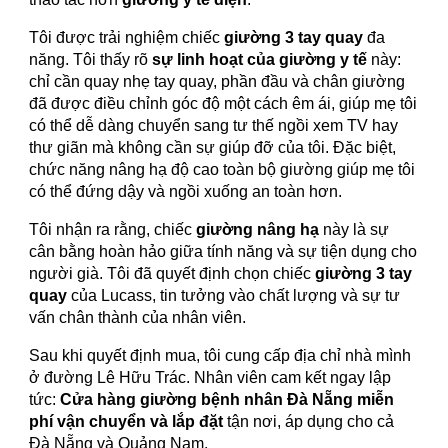
Tôi được trải nghiệm chiếc
giường 3 tay quay
đa
năng. Tôi thấy rõ
sự linh hoạt của giường y tế
này:
chỉ cần quay nhẹ tay quay, phần đầu và chân giường
đã được điều chỉnh góc độ một cách êm ái, giúp mẹ tôi
có thể dễ dàng chuyển sang tư thế ngồi xem TV hay
thư giãn mà không cần sự giúp đỡ của tôi. Đặc biệt,
chức năng nâng hạ độ cao toàn bộ giường giúp mẹ tôi
có thể đứng dậy và ngồi xuống an toàn hơn.
Tôi nhận ra rằng, chiếc
giường nâng hạ
này là sự
cân bằng hoàn hảo giữa tính năng và sự tiện dụng cho
người già. Tôi đã quyết định chọn chiếc
giường 3 tay
quay
của Lucass, tin tưởng vào chất lượng và sự tư
vấn chân thành của nhân viên.
Sau khi quyết định mua, tôi cung cấp địa chỉ nhà mình
ở đường Lê Hữu Trác. Nhân viên cam kết ngay lập
tức:
Cửa hàng giường bệnh nhân Đà Nẵng miễn
phí vận chuyển và lắp đặt
tận nơi, áp dụng cho cả
Đà Nẵng và Quảng Nam.