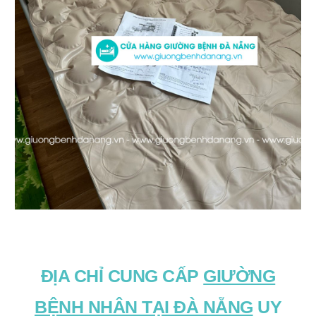
ĐỊA CHỈ CUNG CẤP
GIƯỜNG
BỆNH NHÂN TẠI ĐÀ NẴNG
UY