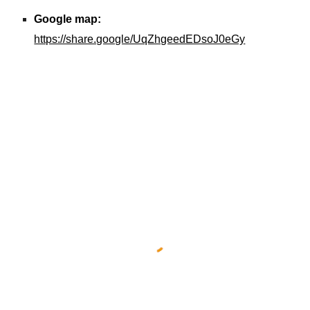
Google map:
https://share.google/UqZhgeedEDsoJ0eGy