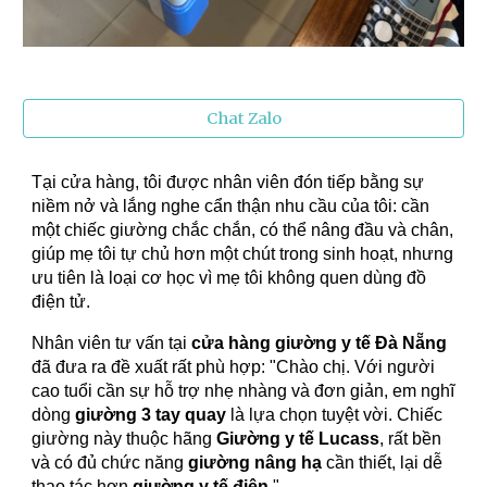
Chat Zalo
Tại cửa hàng, tôi được nhân viên đón tiếp bằng sự
niềm nở và lắng nghe cẩn thận nhu cầu của tôi: cần
một chiếc giường chắc chắn, có thể nâng đầu và chân,
giúp mẹ tôi tự chủ hơn một chút trong sinh hoạt, nhưng
ưu tiên là loại cơ học vì mẹ tôi không quen dùng đồ
điện tử.
Nhân viên tư vấn tại
cửa hàng giường y tế Đà Nẵng
đã đưa ra đề xuất rất phù hợp: "Chào chị. Với người
cao tuổi cần sự hỗ trợ nhẹ nhàng và đơn giản, em nghĩ
dòng
giường 3 tay quay
là lựa chọn tuyệt vời. Chiếc
giường này thuộc hãng
Giường y tế Lucass
, rất bền
và có đủ chức năng
giường nâng hạ
cần thiết, lại dễ
thao tác hơn
giường y tế điện
."