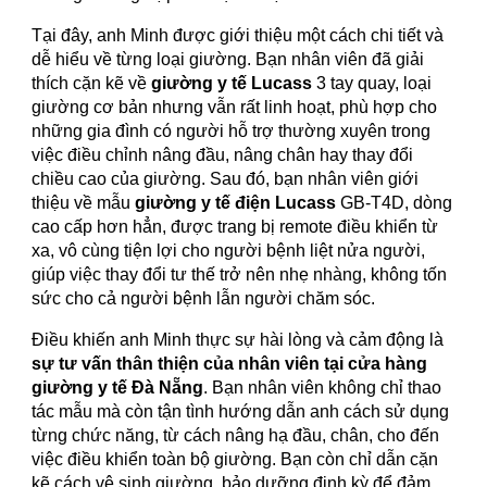
Tại đây, anh Minh được giới thiệu một cách chi tiết và
dễ hiểu về từng loại giường. Bạn nhân viên đã giải
thích cặn kẽ về
giường y tế Lucass
3 tay quay, loại
giường cơ bản nhưng vẫn rất linh hoạt, phù hợp cho
những gia đình có người hỗ trợ thường xuyên trong
việc điều chỉnh nâng đầu, nâng chân hay thay đổi
chiều cao của giường. Sau đó, bạn nhân viên giới
thiệu về mẫu
giường y tế điện Lucass
GB-T4D, dòng
cao cấp hơn hẳn, được trang bị remote điều khiển từ
xa, vô cùng tiện lợi cho người bệnh liệt nửa người,
giúp việc thay đổi tư thế trở nên nhẹ nhàng, không tốn
sức cho cả người bệnh lẫn người chăm sóc.
Điều khiến anh Minh thực sự hài lòng và cảm động là
sự tư vấn thân thiện của nhân viên tại cửa hàng
giường y tế Đà Nẵng
. Bạn nhân viên không chỉ thao
tác mẫu mà còn tận tình hướng dẫn anh cách sử dụng
từng chức năng, từ cách nâng hạ đầu, chân, cho đến
việc điều khiển toàn bộ giường. Bạn còn chỉ dẫn cặn
kẽ cách vệ sinh giường, bảo dưỡng định kỳ để đảm