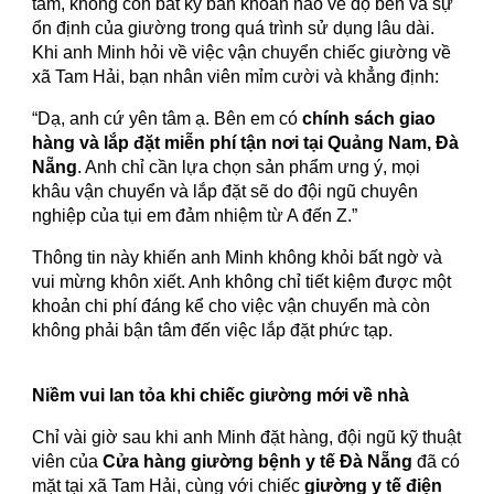
tâm, không còn bất kỳ băn khoăn nào về độ bền và sự
ổn định của giường trong quá trình sử dụng lâu dài.
Khi anh Minh hỏi về việc vận chuyển chiếc giường về
xã Tam Hải, bạn nhân viên mỉm cười và khẳng định:
“Dạ, anh cứ yên tâm ạ. Bên em có
chính sách giao
hàng và lắp đặt miễn phí tận nơi tại Quảng Nam, Đà
Nẵng
. Anh chỉ cần lựa chọn sản phẩm ưng ý, mọi
khâu vận chuyển và lắp đặt sẽ do đội ngũ chuyên
nghiệp của tụi em đảm nhiệm từ A đến Z.”
Thông tin này khiến anh Minh không khỏi bất ngờ và
vui mừng khôn xiết. Anh không chỉ tiết kiệm được một
khoản chi phí đáng kể cho việc vận chuyển mà còn
không phải bận tâm đến việc lắp đặt phức tạp.
Niềm vui lan tỏa khi chiếc giường mới về nhà
Chỉ vài giờ sau khi anh Minh đặt hàng, đội ngũ kỹ thuật
viên của
Cửa hàng giường bệnh y tế Đà Nẵng
đã có
mặt tại xã Tam Hải, cùng với chiếc
giường y tế điện