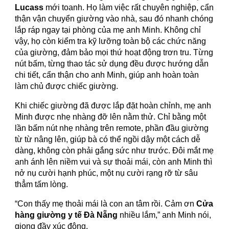
Lucass
mới toanh. Họ làm việc rất chuyên nghiệp, cẩn
thận vận chuyển giường vào nhà, sau đó nhanh chóng
lắp ráp ngay tại phòng của mẹ anh Minh. Không chỉ
vậy, họ còn kiểm tra kỹ lưỡng toàn bộ các chức năng
của giường, đảm bảo mọi thứ hoạt động trơn tru. Từng
nút bấm, từng thao tác sử dụng đều được hướng dẫn
chi tiết, cẩn thận cho anh Minh, giúp anh hoàn toàn
làm chủ được chiếc giường.
Khi chiếc giường đã được lắp đặt hoàn chỉnh, mẹ anh
Minh được nhẹ nhàng đỡ lên nằm thử. Chỉ bằng một
lần bấm nút nhẹ nhàng trên remote, phần đầu giường
từ từ nâng lên, giúp bà có thể ngồi dậy một cách dễ
dàng, không còn phải gắng sức như trước. Đôi mắt mẹ
anh ánh lên niềm vui và sự thoải mái, còn anh Minh thì
nở nụ cười hạnh phúc, một nụ cười rạng rỡ từ sâu
thẳm tấm lòng.
“Con thấy mẹ thoải mái là con an tâm rồi. Cảm ơn
Cửa
hàng giường y tế Đà Nẵng
nhiều lắm,” anh Minh nói,
giọng đầy xúc động.