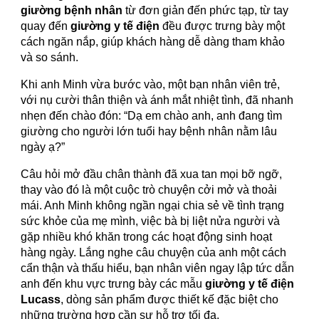
giường bệnh nhân
từ đơn giản đến phức tạp, từ tay
quay đến
giường y tế điện
đều được trưng bày một
cách ngăn nắp, giúp khách hàng dễ dàng tham khảo
và so sánh.
Khi anh Minh vừa bước vào, một bạn nhân viên trẻ,
với nụ cười thân thiện và ánh mắt nhiệt tình, đã nhanh
nhẹn đến chào đón: “Dạ em chào anh, anh đang tìm
giường cho người lớn tuổi hay bệnh nhân nằm lâu
ngày ạ?”
Câu hỏi mở đầu chân thành đã xua tan mọi bỡ ngỡ,
thay vào đó là một cuộc trò chuyện cởi mở và thoải
mái. Anh Minh không ngần ngại chia sẻ về tình trạng
sức khỏe của mẹ mình, việc bà bị liệt nửa người và
gặp nhiều khó khăn trong các hoạt động sinh hoạt
hàng ngày. Lắng nghe câu chuyện của anh một cách
cẩn thận và thấu hiểu, bạn nhân viên ngay lập tức dẫn
anh đến khu vực trưng bày các mẫu
giường y tế điện
Lucass
, dòng sản phẩm được thiết kế đặc biệt cho
những trường hợp cần sự hỗ trợ tối đa.