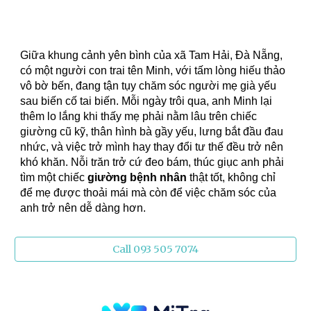
Giữa khung cảnh yên bình của xã Tam Hải, Đà Nẵng,
có một người con trai tên Minh, với tấm lòng hiếu thảo
vô bờ bến, đang tận tụy chăm sóc người mẹ già yếu
sau biến cố tai biến. Mỗi ngày trôi qua, anh Minh lại
thêm lo lắng khi thấy mẹ phải nằm lâu trên chiếc
giường cũ kỹ, thân hình bà gầy yếu, lưng bắt đầu đau
nhức, và việc trở mình hay thay đổi tư thế đều trở nên
khó khăn. Nỗi trăn trở cứ đeo bám, thúc giục anh phải
tìm một chiếc
giường bệnh nhân
thật tốt, không chỉ
để mẹ được thoải mái mà còn để việc chăm sóc của
anh trở nên dễ dàng hơn.
Call 093 505 7074