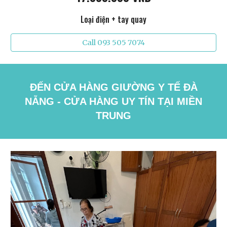
Loại điện + tay quay
Call 093 505 7074
ĐẾN CỬA HÀNG GIƯỜNG Y TẾ ĐÀ
NẴNG - CỬA HÀNG UY TÍN TẠI MIỀN
TRUNG