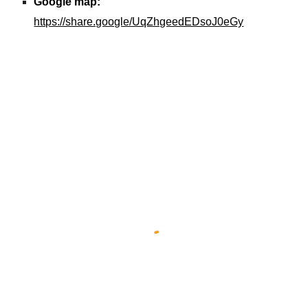
Google map:
https://share.google/UqZhgeedEDsoJ0eGy