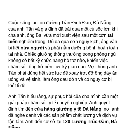
Cuộc sống tại con đường Trần Đinh Đan, Đà Nẵng,
của anh Tấn và gia đình đã trải qua một cú sốc lớn khi
cha anh, ông Ba, vừa mới xuất viện sau một cơn
tai
biến
nghiêm trọng. Dù đã qua cơn nguy kịch, ông vẫn
bị
liệt nửa người
và phải nằm dưỡng bệnh hoàn toàn
tại nhà. Chiếc giường thông thường trong phòng ngủ
không có bất kỳ chức năng hỗ trợ nào, khiến việc
chăm sóc ông trở nên cực kỳ gian nan. Vợ chồng anh
Tấn phải dùng hết sức lực để xoay trở, đỡ ông dậy ăn
uống và vệ sinh, làm ông đau đớn và có nguy cơ bị
loét tì đè.
Anh Tấn hiểu rằng, sự phục hồi của cha mình cần một
giải pháp chăm sóc y tế chuyên nghiệp. Anh quyết
định tìm đến
cửa hàng
giường y tế Đà Nẵng
, nơi anh
đã nghe danh về các sản phẩm chất lượng và dịch vụ
tận tâm. Anh đến cơ sở tại
120 Lương Trúc Đàm, Đà
Nẵng
.