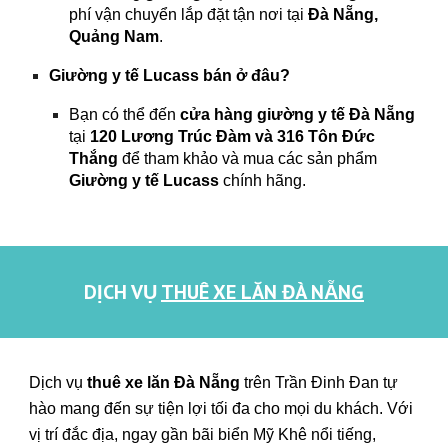
phí vận chuyển lắp đặt tận nơi tại
Đà Nẵng,
Quảng Nam
.
Giường y tế Lucass bán ở đâu?
Bạn có thể đến
cửa hàng giường y tế Đà Nẵng
tại
120 Lương Trúc Đàm và 316 Tôn Đức
Thắng
để tham khảo và mua các sản phẩm
Giường y tế Lucass
chính hãng.
DỊCH VỤ
THUÊ XE LĂN ĐÀ NẴNG
Dịch vụ
thuê xe lăn Đà Nẵng
trên
Trần Đinh Đan
tự
hào mang đến sự tiện lợi tối đa cho mọi du khách. Với
vị trí đắc địa, ngay gần bãi biển Mỹ Khê nổi tiếng,