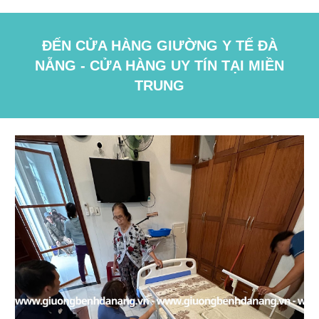
ĐẾN CỬA HÀNG GIƯỜNG Y TẾ ĐÀ
NẴNG - CỬA HÀNG UY TÍN TẠI MIỀN
TRUNG