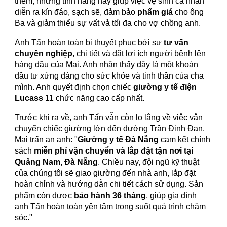
thêm, những tính năng này giúp việc vệ sinh cá nhân
diễn ra kín đáo, sạch sẽ, đảm bảo
phẩm giá
cho ông
Ba và giảm thiểu sự vất vả tối đa cho vợ chồng anh.
Anh Tấn hoàn toàn bị thuyết phục bởi sự
tư vấn
chuyên nghiệp
, chi tiết và đặt lợi ích người bệnh lên
hàng đầu của Mai. Anh nhận thấy đây là một khoản
đầu tư xứng đáng cho sức khỏe và tinh thần của cha
mình. Anh quyết định chọn chiếc
giường y tế điện
Lucass
11 chức năng cao cấp nhất.
Trước khi ra về, anh Tấn vẫn còn lo lắng về việc vận
chuyển chiếc giường lớn đến đường Trần Đinh Đan.
Mai trấn an anh: "
Giường y tế Đà Nẵng
cam kết chính
sách
miễn phí vận chuyển và lắp đặt tận nơi tại
Quảng Nam, Đà Nẵng
. Chiều nay, đội ngũ kỹ thuật
của chúng tôi sẽ giao giường đến nhà anh, lắp đặt
hoàn chỉnh và hướng dẫn chi tiết cách sử dụng. Sản
phẩm còn được
bảo hành 36 tháng
, giúp gia đình
anh Tấn hoàn toàn yên tâm trong suốt quá trình chăm
sóc."