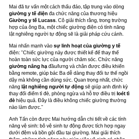
Mai đã tư vấn một cách thấu đáo, tập trung vào dòng
giường y tế điện
đa chức năng của thương hiệu
Giường y tế Lucass
. Cô giải thích rằng, trong trường
hợp của ông Ba, một chiếc giường điện có tính năng
lật nghiêng người tự động sẽ là giải pháp cứu cánh.
Mai nhấn mạnh vào
sự linh hoạt của giường y tế
điện: "Chiếc giường này được thiết kế để thay thế
hoàn toàn sức lực của người chăm sóc. Chức năng
giường nâng hạ
đầu/lưng và chân được điều khiển
bằng remote, giúp bác Ba dễ dàng thay đổi tư thế ngồi
dậy mà không cần dùng sức. Quan trọng nhất, chức
năng
lật nghiêng người tự động
sẽ giúp anh định kỳ
thay đổi điểm tì đè, phòng ngừa và hỗ trợ điều trị
loét tì
đè
hiệu quả. Đây là điều không chiếc giường thường
nào làm được."
Anh Tấn còn được Mai hướng dẫn chi tiết về các tính
năng vệ sinh: bô vệ sinh tự động được tích hợp ngay
dưới đệm và bồn gội đầu tại giường. Mai giải thích