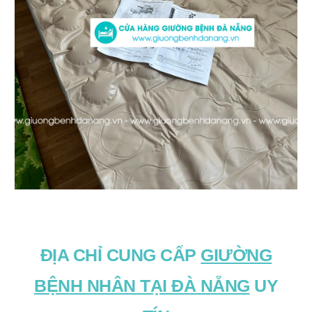
ĐỊA CHỈ CUNG CẤP
GIƯỜNG
BỆNH NHÂN TẠI ĐÀ NẴNG
UY