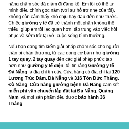
nặng chăm sóc đã giảm đi đáng kể. Em tôi có thể tự
mình điều chỉnh góc nằm (với sự hỗ trợ nhẹ của tôi),
không còn cảm thấy khó chịu hay đau đớn như trước.
Chiếc
giường y tế
đã trở thành một phần không thể
thiếu, giúp em tôi lạc quan hơn, tập trung vào việc hồi
phục và sớm trở lại với cuộc sống bình thường.
Nếu bạn đang tìm kiếm giải pháp chăm sóc cho người
thân bị chấn thương, từ các dòng cơ bản như
giường
1 tay quay, 2 tay quay
đến các giải pháp phức tạp
hơn như
giường y tế điện
, tôi tin rằng
Giường y tế
Đà Nẵng
là địa chỉ tin cậy. Cửa hàng có địa chỉ tại
120
Lương Trúc Đàm, Đà Nẵng
và
316 Tôn Đức Thắng,
Đà Nẵng
.
Cửa hàng giường bệnh Đà Nẵng
cam kết
miễn phí vận chuyển lắp đặt tại Đà Nẵng, Quảng
Nam
, và mọi sản phẩm đều được
bảo hành 36
Tháng
.