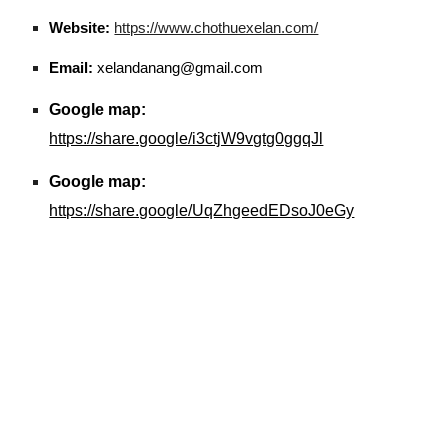
Website:
https://www.chothuexelan.com/
Email:
xelandanang@gmail.com
Google map:
https://share.google/i3ctjW9vgtg0ggqJl
Google map:
https://share.google/UqZhgeedEDsoJ0eGy