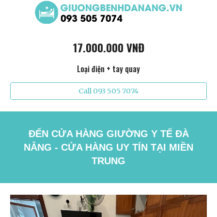
17.000.000 VNĐ
Loại điện + tay quay
Call 093 505 7074
ĐẾN CỬA HÀNG GIƯỜNG Y TẾ ĐÀ
NẴNG - CỬA HÀNG UY TÍN TẠI MIỀN
TRUNG