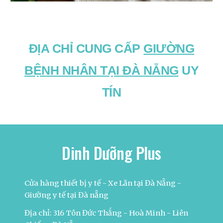
ĐỊA CHỈ CUNG CẤP
GIƯỜNG
BỆNH NHÂN TẠI ĐÀ NẴNG
UY
TÍN
Dinh Dưỡng Plus
Cửa hàng thiết bị y tế - Xe Lăn tại Đà Nẵng -
Giường y tế tại Đà nẵng
Địa chỉ: 316 Tôn Đức Thắng - Hoà Minh - Liên