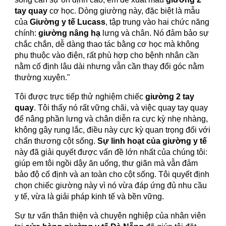
tay quay
cơ học. Dòng giường này, đặc biệt là mẫu
của
Giường y tế Lucass
, tập trung vào hai chức năng
chính:
giường nâng hạ
lưng và chân. Nó đảm bảo sự
chắc chắn, dễ dàng thao tác bằng cơ học mà không
phụ thuộc vào điện, rất phù hợp cho bệnh nhân cần
nằm cố định lâu dài nhưng vẫn cần thay đổi góc nằm
thường xuyên."
Tôi được trực tiếp thử nghiệm chiếc
giường 2 tay
quay
. Tôi thấy nó rất vững chãi, và việc quay tay quay
để nâng phần lưng và chân diễn ra cực kỳ nhẹ nhàng,
không gây rung lắc, điều này cực kỳ quan trọng đối với
chấn thương cột sống.
Sự linh hoạt của giường y tế
này đã giải quyết được vấn đề lớn nhất của chúng tôi:
giúp em tôi ngồi dậy ăn uống, thư giãn mà vẫn đảm
bảo độ cố định và an toàn cho cột sống. Tôi quyết định
chọn chiếc giường này vì nó vừa đáp ứng đủ nhu cầu
y tế, vừa là giải pháp kinh tế và bền vững.
Sự tư vấn thân thiện và chuyên nghiệp của nhân viên