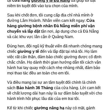
tại
cửa hàng
giường y tế Đà Nẵng
đã giúp tôi đặt
niềm tin tuyệt đối vào lựa chọn của mình.
Sau khi chốt đơn, tôi cung cấp địa chỉ nhà mình ở
đường Lâm Hoành. Nhân viên cam kết ngay:
Cửa
hàng giường bệnh nhân Đà Nẵng miễn phí vận
chuyển và lắp đặt
tận nơi, áp dụng cho cả Đà Nẵng
và các khu vực lân cận ở Quảng Nam.
Đúng hẹn, đội ngũ kỹ thuật viên đã nhanh chóng mang
chiếc
giường y tế
đến và lắp đặt tại nhà tôi. Họ làm
việc rất cẩn thận, đảm bảo chiếc giường được cố định
chắc chắn. Họ dành thời gian hướng dẫn tôi cách vận
hành hai tay quay một cách nhẹ nhàng nhất, đảm bảo
mọi thao tác đều an toàn cho em tôi.
Và điều mang lại sự an tâm tuyệt đối chính là chính
sách
Bảo hành 36 Tháng
của cửa hàng. Lời cam kết
về chất lượng dài hạn này là sự đảm bảo tuyệt vời cho
hành trình hồi phục lâu dài của em trai tôi.
Kể từ khi chiếc
giường nâng hạ
này có mặt, gánh